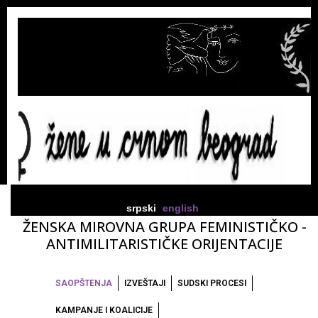
srpski
english
ŽENSKA MIROVNA GRUPA FEMINISTIČKO -
ANTIMILITARISTIČKE ORIJENTACIJE
SAOPŠTENJA
IZVEŠTAJI
SUDSKI PROCESI
KAMPANJE I KOALICIJE