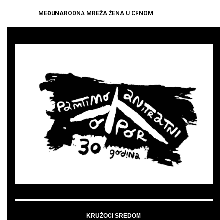
MEĐUNARODNA MREŽA ŽENA U CRNOM
KRUŽOCI SREDOM