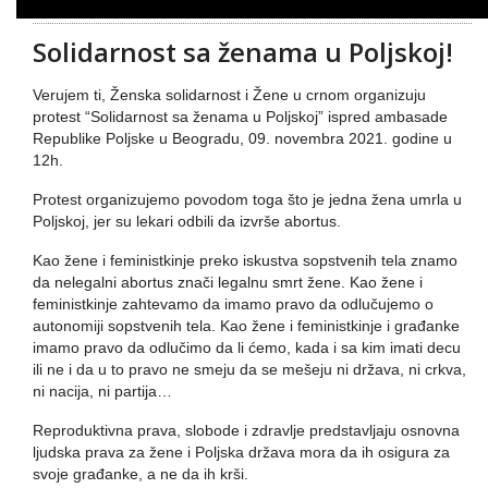
Solidarnost sa ženama u Poljskoj!
Verujem ti, Ženska solidarnost i Žene u crnom organizuju
protest “Solidarnost sa ženama u Poljskoj” ispred ambasade
Republike Poljske u Beogradu, 09. novembra 2021. godine u
12h.
Protest organizujemo povodom toga što je jedna žena umrla u
Poljskoj, jer su lekari odbili da izvrše abortus.
Kao žene i feministkinje preko iskustva sopstvenih tela znamo
da nelegalni abortus znači legalnu smrt žene. Kao žene i
feministkinje zahtevamo da imamo pravo da odlučujemo o
autonomiji sopstvenih tela. Kao žene i feministkinje i građanke
imamo pravo da odlučimo da li ćemo, kada i sa kim imati decu
ili ne i da u to pravo ne smeju da se mešeju ni država, ni crkva,
ni nacija, ni partija…
Reproduktivna prava, slobode i zdravlje predstavljaju osnovna
ljudska prava za žene i Poljska država mora da ih osigura za
svoje građanke, a ne da ih krši.