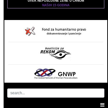
UVEK NEPOSLUŠNE ŽENE U CRNOM
NAŠIH 15 GODINA