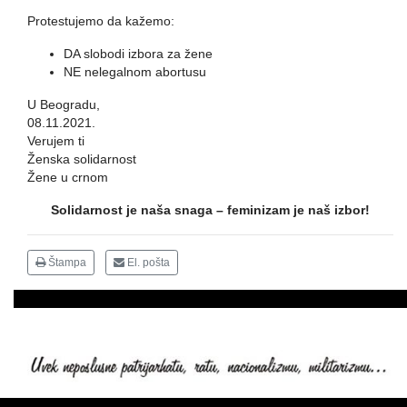
Protestujemo da kažemo:
DA slobodi izbora za žene
NE nelegalnom abortusu
U Beogradu,
08.11.2021.
Verujem ti
Ženska solidarnost
Žene u crnom
Solidarnost je naša snaga – feminizam je naš izbor!
Štampa
El. pošta