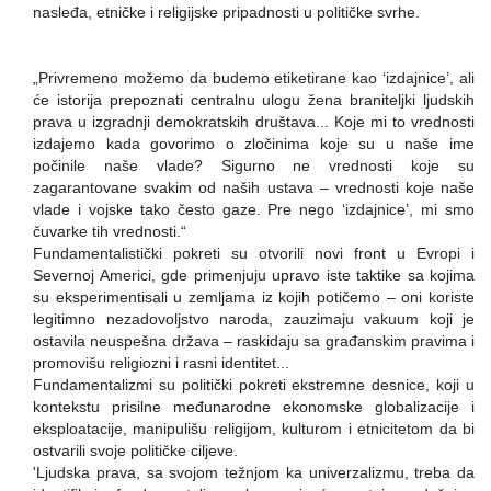
nasleđa, etničke i religijske pripadnosti u političke svrhe.
„Privremeno možemo da budemo etiketirane kao ‘izdajnice’, ali
će istorija prepoznati centralnu ulogu žena braniteljki ljudskih
prava u izgradnji demokratskih društava... Koje mi to vrednosti
izdajemo kada govorimo o zločinima koje su u naše ime
počinile naše vlade? Sigurno ne vrednosti koje su
zagarantovane svakim od naših ustava – vrednosti koje naše
vlade i vojske tako često gaze. Pre nego ‘izdajnice’, mi smo
čuvarke tih vrednosti.“
Fundamentalistički pokreti su otvorili novi front u Evropi i
Severnoj Americi, gde primenjuju upravo iste taktike sa kojima
su eksperimentisali u zemljama iz kojih potičemo – oni koriste
legitimno nezadovoljstvo naroda, zauzimaju vakuum koji je
ostavila neuspešna država – raskidaju sa građanskim pravima i
promovišu religiozni i rasni identitet...
Fundamentalizmi su politički pokreti ekstremne desnice, koji u
kontekstu prisilne međunarodne ekonomske globalizacije i
eksploatacije, manipulišu religijom, kulturom i etnicitetom da bi
ostvarili svoje političke ciljeve.
'Ljudska prava, sa svojom težnjom ka univerzalizmu, treba da