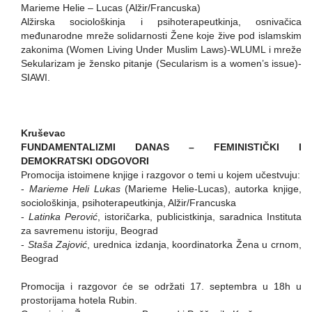
Marieme Helie – Lucas (Alžir/Francuska)
Alžirska sociološkinja i psihoterapeutkinja, osnivačica
međunarodne mreže solidarnosti Žene koje žive pod islamskim
zakonima (Women Living Under Muslim Laws)-WLUML i mreže
Sekularizam je žensko pitanje (Secularism is a women’s issue)-
SIAWI.
Kruševac
FUNDAMENTALIZMI DANAS – FEMINISTIČKI I
DEMOKRATSKI ODGOVORI
Promocija istoimene knjige i razgovor o temi u kojem učestvuju:
-
Marieme Heli Lukas
(Marieme Helie-Lucas), autorka knjige,
sociološkinja, psihoterapeutkinja, Alžir/Francuska
-
Latinka Perović
, istoričarka, publicistkinja, saradnica Instituta
za savremenu istoriju, Beograd
-
Staša Zajović
, urednica izdanja, koordinatorka Žena u crnom,
Beograd
Promocija i razgovor će se održati 17. septembra u 18h u
prostorijama hotela Rubin.