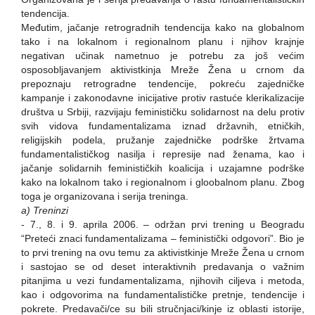
tendencija.
Međutim, jačanje retrogradnih tendencija kako na globalnom
tako i na lokalnom i regionalnom planu i njihov krajnje
negativan učinak nametnuo je potrebu za još većim
osposobljavanjem aktivistkinja Mreže Žena u crnom da
prepoznaju retrogradne tendencije, pokreću zajedničke
kampanje i zakonodavne inicijative protiv rastuće klerikalizacije
društva u Srbiji, razvijaju feminističku solidarnost na delu protiv
svih vidova fundamentalizama iznad državnih, etničkih,
religijskih podela, pružanje zajedničke podrške žrtvama
fundamentalističkog nasilja i represije nad ženama, kao i
jačanje solidarnih feminističkih koalicija i uzajamne podrške
kako na lokalnom tako i regionalnom i gloobalnom planu. Zbog
toga je organizovana i serija treninga.
a) Treninzi
- 7., 8. i 9. aprila 2006. – održan prvi trening u Beogradu
“Preteći znaci fundamentalizama – feministički odgovori”. Bio je
to prvi trening na ovu temu za aktivistkinje Mreže Žena u crnom
i sastojao se od deset interaktivnih predavanja o važnim
pitanjima u vezi fundamentalizama, njihovih ciljeva i metoda,
kao i odgovorima na fundamentalističke pretnje, tendencije i
pokrete. Predavači/ce su bili stručnjaci/kinje iz oblasti istorije,