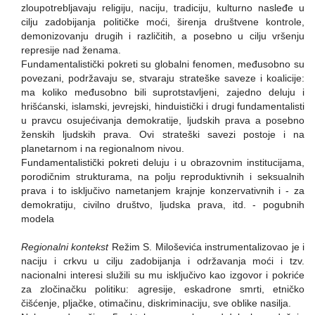
zloupotrebljavaju religiju, naciju, tradiciju, kulturno nasleđe u
cilju zadobijanja političke moći, širenja društvene kontrole,
demonizovanju drugih i različitih, a posebno u cilju vršenju
represije nad ženama.
Fundamentalistički pokreti su globalni fenomen, međusobno su
povezani, podržavaju se, stvaraju strateške saveze i koalicije:
ma koliko međusobno bili suprotstavljeni, zajedno deluju i
hrišćanski, islamski, jevrejski, hinduistički i drugi fundamentalisti
u pravcu osujećivanja demokratije, ljudskih prava a posebno
ženskih ljudskih prava. Ovi strateški savezi postoje i na
planetarnom i na regionalnom nivou.
Fundamentalistički pokreti deluju i u obrazovnim institucijama,
porodičnim strukturama, na polju reproduktivnih i seksualnih
prava i to isključivo nametanjem krajnje konzervativnih i - za
demokratiju, civilno društvo, ljudska prava, itd. - pogubnih
modela
Regionalni kontekst
Režim S. Miloševića instrumentalizovao je i
naciju i crkvu u cilju zadobijanja i održavanja moći i tzv.
nacionalni interesi služili su mu isključivo kao izgovor i pokriće
za zločinačku politiku: agresije, eskadrone smrti, etničko
čišćenje, pljačke, otimačinu, diskriminaciju, sve oblike nasilja.