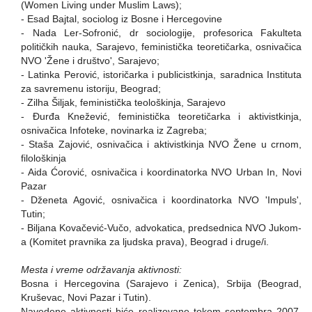
(Women Living under Muslim Laws);
- Esad Bajtal, sociolog iz Bosne i Hercegovine
- Nada Ler-Sofronić, dr sociologije, profesorica Fakulteta
političkih nauka, Sarajevo, feministička teoretičarka, osnivačica
NVO 'Žene i društvo', Sarajevo;
- Latinka Perović, istoričarka i publicistkinja, saradnica Instituta
za savremenu istoriju, Beograd;
- Zilha Šiljak, feministička teološkinja, Sarajevo
- Đurđa Knežević, feministička teoretičarka i aktivistkinja,
osnivačica Infoteke, novinarka iz Zagreba;
- Staša Zajović, osnivačica i aktivistkinja NVO Žene u crnom,
filološkinja
- Aida Ćorović, osnivačica i koordinatorka NVO Urban In, Novi
Pazar
- Dženeta Agović, osnivačica i koordinatorka NVO 'Impuls',
Tutin;
- Biljana Kovačević-Vučo, advokatica, predsednica NVO Jukom-
a (Komitet pravnika za ljudska prava), Beograd i druge/i.
Mesta i vreme održavanja aktivnosti:
Bosna i Hercegovina (Sarajevo i Zenica), Srbija (Beograd,
Kruševac, Novi Pazar i Tutin).
Navedene aktivnosti biće realizovane tokom septembra 2007.