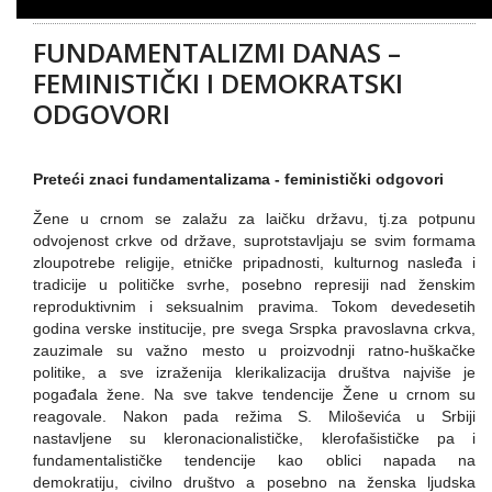
FUNDAMENTALIZMI DANAS –
FEMINISTIČKI I DEMOKRATSKI
ODGOVORI
Preteći znaci fundamentalizama - feministički odgovori
Žene u crnom se zalažu za laičku državu, tj.za potpunu
odvojenost crkve od države, suprotstavljaju se svim formama
zloupotrebe religije, etničke pripadnosti, kulturnog nasleđa i
tradicije u političke svrhe, posebno represiji nad ženskim
reproduktivnim i seksualnim pravima. Tokom devedesetih
godina verske institucije, pre svega Srspka pravoslavna crkva,
zauzimale su važno mesto u proizvodnji ratno-huškačke
politike, a sve izraženija klerikalizacija društva najviše je
pogađala žene. Na sve takve tendencije Žene u crnom su
reagovale. Nakon pada režima S. Miloševića u Srbiji
nastavljene su kleronacionalističke, klerofašističke pa i
fundamentalističke tendencije kao oblici napada na
demokratiju, civilno društvo a posebno na ženska ljudska