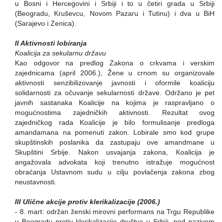
u Bosni i Hercegovini i Srbiji i to u četiri grada u Srbiji
(Beogradu, Kruševcu, Novom Pazaru i Tutinu) i dva u BiH
(Sarajevo i Zenica).
II Aktivnosti lobiranja
Koalicija za sekularnu državu
Kao odgovor na predlog Zakona o crkvama i verskim
zajednicama (april 2006.), Žene u crnom su organizovale
aktivnosti senzibilizovanje javnosti i oformile koaliciju
solidarnosti za očuvanje sekularnosti države. Održano je pet
javnih sastanaka Koalicije na kojima je raspravljano o
mogućnostima zajedničkih aktivnosti. Rezultat ovog
zajedničkog rada Koalicije je bilo formulisanje predloga
amandamana na pomenuti zakon. Lobirale smo kod grupe
skupštinskih poslanika da zastupaju ove amandmane u
Skupštini Srbije. Nakon usvajanja zakona, Koalicija je
angažovala advokata koji trenutno istražuje mogućnost
obraćanja Ustavnom sudu u cilju povlačenja zakona zbog
neustavnosti.
III Ulične akcije protiv klerikalizacije (2006.)
- 8. mart: održan ženski mirovni performans na Trgu Republike
u Beogradu protiv klerikalizacije društva u Srbiji, pod nazivom