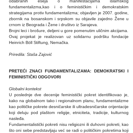
odabranih eseja o manifestacijama islamskog
fundamentalizma,kao i o feminističkim i demokratskim
strategijama protiv fundamentalizma; objavljen je 2007. godine,
zbornik na bosanskom i srpskom su objavile zajedno Žene u
crnom iz Beograda i Žene i društvo iz Sarajeva.
Brojni leci i brošure, deljeni u gore pomenutim uličnim akcijama.
Ovaj projekat je realizovan uz solidarnu podršku fondacije
Heinrich Böll Stiftung, Nemačka.
Priredila: Staša Zajović
PRETEĆI ZNACI FUNDAMENTALIZAMA: DEMOKRATSKI I
FEMINISTIČKI ODGOVORI
Globalni kontekst
U poslednje dve decenije feministički pokret identifikovao je,
kako na globalnom tako i regionalnom planu, fundamentalizme
kao političke pokrete desničarske ili ultradesničarske orijentacije
koji deluju pod plaštom religije, etniciteta, tradicije, kulturnog
nasleđa.
Fundamentalistički pokreti nisu religiozni ili duhovni pokreti, kao
što oni sebe predstavljaju već se radi o političkim pokretima koji