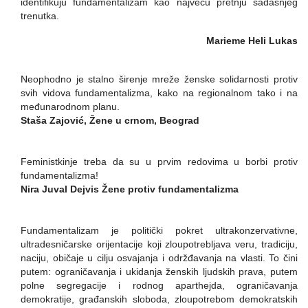
identifikuju fundamentalizam kao najveću pretnju sadašnjeg
trenutka.
Marieme Heli Lukas
Neophodno je stalno širenje mreže ženske solidarnosti protiv
svih vidova fundamentalizma, kako na regionalnom tako i na
međunarodnom planu.
Staša Zajović, Žene u crnom, Beograd
Feministkinje treba da su u prvim redovima u borbi protiv
fundamentalizma!
Nira Juval Dejvis Žene protiv fundamentalizma
Fundamentalizam je politički pokret ultrakonzervativne,
ultradesničarske orijentacije koji zloupotrebljava veru, tradiciju,
naciju, običaje u cilju osvajanja i održđavanja na vlasti. To čini
putem: ograničavanja i ukidanja ženskih ljudskih prava, putem
polne segregacije i rodnog aparthejda, ograničavanja
demokratije, građanskih sloboda, zloupotrebom demokratskih