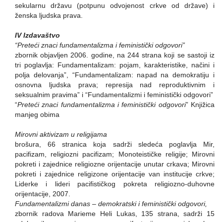
sekularnu državu (potpunu odvojenost crkve od države) i
ženska ljudska prava.
IV Izdavaštvo
“Preteći znaci fundamentalizma i feministički odgovori”
zbornik objavljen 2006. godine, na 244 strana koji se sastoji iz
tri poglavlja: Fundamentalizam: pojam, karakteristike, načini i
polja delovanja”, “Fundamentalizam: napad na demokratiju i
osnovna ljudska prava; represija nad reproduktivnim i
seksualnim pravima” i “Fundamentalizmi i feministički odgovori”
“
Preteći znaci fundamentalizma i feministički odgovori
” Knjižica
manjeg obima
Mirovni aktivizam u religijama
brošura, 66 stranica koja sadrži sledeća poglavlja Mir,
pacifizam, religiozni pacifizam; Monoteističke religije; Mirovni
pokreti i zajednice religiozne orijentacije unutar crkava; Mirovni
pokreti i zajednice religizone orijentacije van institucije crkve;
Liderke i lideri pacifističkog pokreta religiozno-duhovne
orijentacije, 2007.
Fundamentalizmi danas – demokratski i feministički odgovori,
zbornik radova Marieme Heli Lukas, 135 strana, sadrži 15