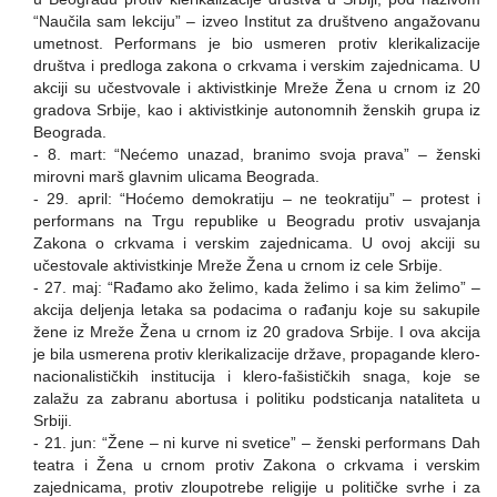
“Naučila sam lekciju” – izveo Institut za društveno angažovanu
umetnost. Performans je bio usmeren protiv klerikalizacije
društva i predloga zakona o crkvama i verskim zajednicama. U
akciji su učestvovale i aktivistkinje Mreže Žena u crnom iz 20
gradova Srbije, kao i aktivistkinje autonomnih ženskih grupa iz
Beograda.
- 8. mart: “Nećemo unazad, branimo svoja prava” – ženski
mirovni marš glavnim ulicama Beograda.
- 29. april: “Hoćemo demokratiju – ne teokratiju” – protest i
performans na Trgu republike u Beogradu protiv usvajanja
Zakona o crkvama i verskim zajednicama. U ovoj akciji su
učestovale aktivistkinje Mreže Žena u crnom iz cele Srbije.
- 27. maj: “Rađamo ako želimo, kada želimo i sa kim želimo” –
akcija deljenja letaka sa podacima o rađanju koje su sakupile
žene iz Mreže Žena u crnom iz 20 gradova Srbije. I ova akcija
je bila usmerena protiv klerikalizacije države, propagande klero-
nacionalističkih institucija i klero-fašističkih snaga, koje se
zalažu za zabranu abortusa i politiku podsticanja nataliteta u
Srbiji.
- 21. jun: “Žene – ni kurve ni svetice” – ženski performans Dah
teatra i Žena u crnom protiv Zakona o crkvama i verskim
zajednicama, protiv zloupotrebe religije u političke svrhe i za