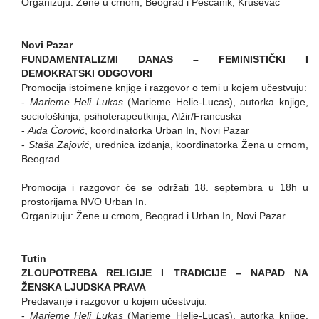
Organizuju: Žene u crnom, Beograd i Peščanik, Kruševac
Novi Pazar
FUNDAMENTALIZMI DANAS – FEMINISTIČKI I
DEMOKRATSKI ODGOVORI
Promocija istoimene knjige i razgovor o temi u kojem učestvuju:
-
Marieme Heli Lukas
(Marieme Helie-Lucas), autorka knjige,
sociološkinja, psihoterapeutkinja, Alžir/Francuska
-
Aida Ćorović
, koordinatorka Urban In, Novi Pazar
-
Staša Zajović
, urednica izdanja, koordinatorka Žena u crnom,
Beograd
Promocija i razgovor će se održati 18. septembra u 18h u
prostorijama NVO Urban In.
Organizuju: Žene u crnom, Beograd i Urban In, Novi Pazar
Tutin
ZLOUPOTREBA RELIGIJE I TRADICIJE – NAPAD NA
ŽENSKA LJUDSKA PRAVA
Predavanje i razgovor u kojem učestvuju:
-
Marieme Heli Lukas
(Marieme Helie-Lucas), autorka knjige,