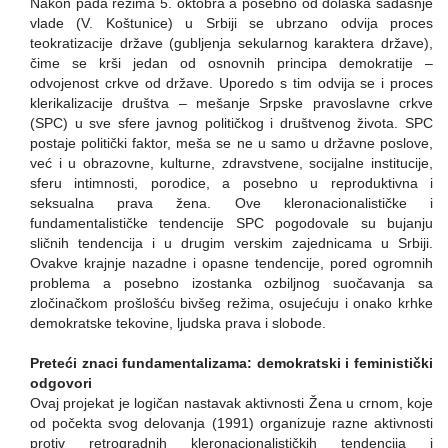
Nakon pada režima 5. oktobra a posebno od dolaska sadašnje
vlade (V. Koštunice) u Srbiji se ubrzano odvija proces
teokratizacije države (gubljenja sekularnog karaktera države),
čime se krši jedan od osnovnih principa demokratije –
odvojenost crkve od države. Uporedo s tim odvija se i proces
klerikalizacije društva – mešanje Srpske pravoslavne crkve
(SPC) u sve sfere javnog političkog i društvenog života. SPC
postaje politički faktor, meša se ne u samo u državne poslove,
već i u obrazovne, kulturne, zdravstvene, socijalne institucije,
sferu intimnosti, porodice, a posebno u reproduktivna i
seksualna prava žena. Ove kleronacionalističke i
fundamentalističke tendencije SPC pogodovale su bujanju
sličnih tendencija i u drugim verskim zajednicama u Srbiji.
Ovakve krajnje nazadne i opasne tendencije, pored ogromnih
problema a posebno izostanka ozbiljnog suočavanja sa
zločinačkom prošlošću bivšeg režima, osujećuju i onako krhke
demokratske tekovine, ljudska prava i slobode.
Preteći znaci fundamentalizama: demokratski i feministički
odgovori
Ovaj projekat je logičan nastavak aktivnosti Žena u crnom, koje
od počekta svog delovanja (1991) organizuje razne aktivnosti
protiv retrogradnih kleronacionalističkih tendencija i