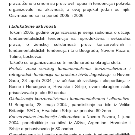
prava. Žene u crnom su protiv ovih opasnih tendencija i pokreta
organizovale niz aktivnosti, a ovaj projekat jedan od njih.
Osvrnućemo se na period 2005. i 2006.
I Edukativne aktivnosti
Tokom 2005. godine organizovana je serija radionica o uticaju
fundamentalističkih tendencija na reproduktivna i seksualna
prava; o ženskoj solidarnosti protiv konzervativnih i
fundamentalističkih tendencija i to u Beogradu, Novom Pazaru,
Tutinu, Leskovcu.
Takođe su organizovana su tri međunarodna okrugla stola:
Preteći znaci verskog fundamentalizma, konzervativizma i
retrogradnih tendencija na prostoru bivše Jugoslavije:
u Novom
Sadu, 23. aprila 2004.; uz učešće aktivistkinja i ekspertkinja iz
Bosne i Hercegovine, Hrvatske i Srbije; ovom okruglom stolu
prisustvovalo je oko 60 osoba.
Globalizacija konzervativizma i fundamentalizama i alternative:
U Beogradu, 28. maja 2004.; panelistkinje su bile iz Velike
Britanije, SAD-a, Hrvatske i Srbije uz prisutvo 60 žena.
Konzervativne tendencije i alternative
: u Novom Pazaru, 1. juna
2004. panelisti/kinje su bile/i iz Alžira, Argentine, Hrvatske i
Srbije a prisustvovalo je 80 osoba.
Organizovana je i serija predavanja o rastu fundamentalističkih