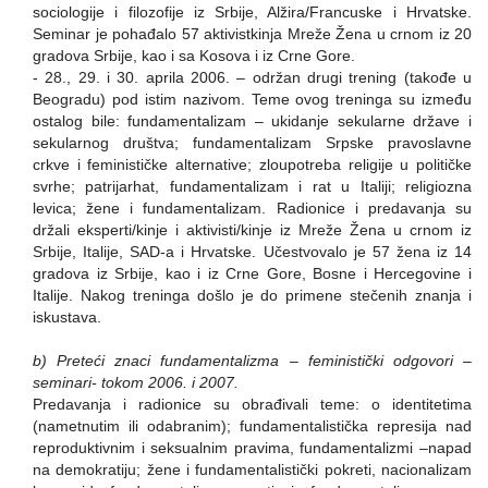
sociologije i filozofije iz Srbije, Alžira/Francuske i Hrvatske.
Seminar je pohađalo 57 aktivistkinja Mreže Žena u crnom iz 20
gradova Srbije, kao i sa Kosova i iz Crne Gore.
- 28., 29. i 30. aprila 2006. – održan drugi trening (takođe u
Beogradu) pod istim nazivom. Teme ovog treninga su između
ostalog bile: fundamentalizam – ukidanje sekularne države i
sekularnog društva; fundamentalizam Srpske pravoslavne
crkve i feminističke alternative; zloupotreba religije u političke
svrhe; patrijarhat, fundamentalizam i rat u Italiji; religiozna
levica; žene i fundamentalizam. Radionice i predavanja su
držali eksperti/kinje i aktivisti/kinje iz Mreže Žena u crnom iz
Srbije, Italije, SAD-a i Hrvatske. Učestvovalo je 57 žena iz 14
gradova iz Srbije, kao i iz Crne Gore, Bosne i Hercegovine i
Italije. Nakog treninga došlo je do primene stečenih znanja i
iskustava.
b) Preteći znaci fundamentalizma – feministički odgovori
–
seminari- tokom 2006. i 2007.
Predavanja i radionice su obrađivali teme: o identitetima
(nametnutim ili odabranim); fundamentalistička represija nad
reproduktivnim i seksualnim pravima, fundamentalizmi –napad
na demokratiju; žene i fundamentalistički pokreti, nacionalizam