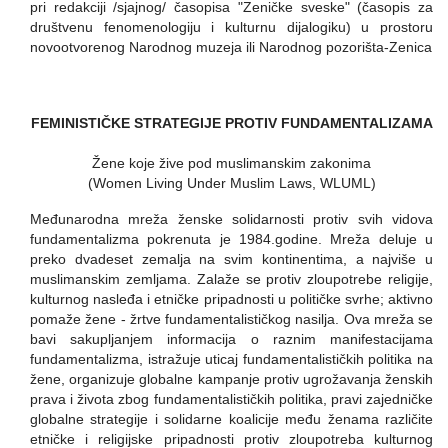
pri redakciji /sjajnog/ časopisa "Zeničke sveske" (časopis za
društvenu fenomenologiju i kulturnu dijalogiku) u prostoru
novootvorenog Narodnog muzeja ili Narodnog pozorišta-Zenica
FEMINISTIČKE STRATEGIJE PROTIV FUNDAMENTALIZAMA
Žene koje žive pod muslimanskim zakonima
(Women Living Under Muslim Laws, WLUML)
Međunarodna mreža ženske solidarnosti protiv svih vidova
fundamentalizma pokrenuta je 1984.godine. Mreža deluje u
preko dvadeset zemalja na svim kontinentima, a najviše u
muslimanskim zemljama. Zalaže se protiv zloupotrebe religije,
kulturnog nasleđa i etničke pripadnosti u političke svrhe; aktivno
pomaže žene - žrtve fundamentalističkog nasilja. Ova mreža se
bavi sakupljanjem informacija o raznim manifestacijama
fundamentalizma, istražuje uticaj fundamentalističkih politika na
žene, organizuje globalne kampanje protiv ugrožavanja ženskih
prava i života zbog fundamentalističkih politika, pravi zajedničke
globalne strategije i solidarne koalicije među ženama različite
etničke i religijske pripadnosti protiv zloupotreba kulturnog