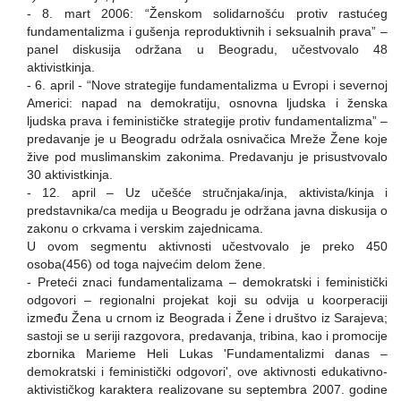
- 8. mart 2006: “Ženskom solidarnošću protiv rastućeg
fundamentalizma i gušenja reproduktivnih i seksualnih prava” –
panel diskusija održana u Beogradu, učestvovalo 48
aktivistkinja.
- 6. april - “Nove strategije fundamentalizma u Evropi i severnoj
Americi: napad na demokratiju, osnovna ljudska i ženska
ljudska prava i feminističke strategije protiv fundamentalizma” –
predavanje je u Beogradu održala osnivačica Mreže Žene koje
žive pod muslimanskim zakonima. Predavanju je prisustvovalo
30 aktivistkinja.
- 12. april – Uz učešće stručnjaka/inja, aktivista/kinja i
predstavnika/ca medija u Beogradu je održana javna diskusija o
zakonu o crkvama i verskim zajednicama.
U ovom segmentu aktivnosti učestvovalo je preko 450
osoba(456) od toga najvećim delom žene.
- Preteći znaci fundamentalizama – demokratski i feministički
odgovori – regionalni projekat koji su odvija u koorperaciji
između Žena u crnom iz Beograda i Žene i društvo iz Sarajeva;
sastoji se u seriji razgovora, predavanja, tribina, kao i promocije
zbornika Marieme Heli Lukas 'Fundamentalizmi danas –
demokratski i feministički odgovori', ove aktivnosti edukativno-
aktivističkog karaktera realizovane su septembra 2007. godine