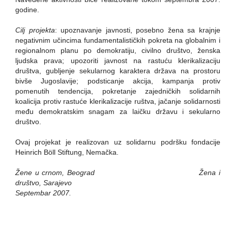
godine.
Cilj projekta
: upoznavanje javnosti, posebno žena sa krajnje
negativnim učincima fundamentalističkih pokreta na globalnim i
regionalnom planu po demokratiju, civilno društvo, ženska
ljudska prava; upozoriti javnost na rastuću klerikalizaciju
društva, gubljenje sekularnog karaktera država na prostoru
bivše Jugoslavije; podsticanje akcija, kampanja protiv
pomenutih tendencija, pokretanje zajedničkih solidarnih
koalicija protiv rastuće klerikalizacije ruštva, jačanje solidarnosti
među demokratskim snagam za laičku državu i sekularno
društvo.
Ovaj projekat je realizovan uz solidarnu podršku fondacije
Heinrich Böll Stiftung, Nemačka.
Žene u crnom, Beograd
Žena i
društvo, Sarajevo
Septembar 2007.