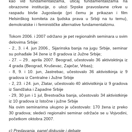
kao vid fundamentalizama, uticaj fundamentalizama na
obrazovne institucije, o ulozi Srpske pravoslavne crkve u
raspadu bivše Jugoslavije (pri čemu je prikazan i film
Helsinškog komiteta za ljudska prava u Srbiji na tu temu),
demokratske i i feminističke alternative fundamentalizmu.
Tokom 2006. i 2007 održano je pet regionalnih seminara u svim
delovima Srbije:
- 2., 3. i 4. jun 2006., Sijarinska banja na jugu Srbije, seminar
su pohađale 34 žene iz 8 gradova iz Južne Srbije;
- 27. – 29.. aprila 2007. Beograd, učestovalo 36 aktivisktinja iz
4 grada (Beograd, Kruševac, Zaječar, Vrbas);
- 8, 9. i 10. jun, Jastrebac, učestovalo 36 aktivistkinja iz 9
gradova iz Centralne i Južne Srbije
- 2, 23. i 24. jun, Zlatar, učestovalo 40 aktivistkinja iz 9 gradova
iz Sandžaka i Zapadne Srbije
- 29, 30 jun i 1 jul, Brestvačka banja, učestovalo 34 aktivistkinje
iz 10 gradova iz Istočne i južne Srbije
Na ovim seminarima ukupno je učestovalo: 170 žena iz preko
30 gradova; sledeći regionalni seminar održaće se u Vojvodini,
početkom oktobra 2007.
c) Predavanja, panel diskusije i debate