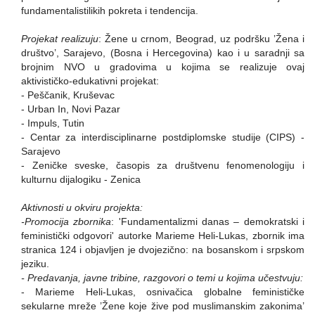
fundamentalistilikih pokreta i tendencija.
Projekat realizuju
: Žene u crnom, Beograd, uz podršku ’Žena i
društvo’, Sarajevo, (Bosna i Hercegovina) kao i u saradnji sa
brojnim NVO u gradovima u kojima se realizuje ovaj
aktivističko-edukativni projekat:
- Peščanik, Kruševac
- Urban In, Novi Pazar
- Impuls, Tutin
- Centar za interdisciplinarne postdiplomske studije (CIPS) -
Sarajevo
- Zeničke sveske, časopis za društvenu fenomenologiju i
kulturnu dijalogiku - Zenica
Aktivnosti u okviru projekta:
-Promocija zbornika
: 'Fundamentalizmi danas – demokratski i
feministički odgovori' autorke Marieme Heli-Lukas, zbornik ima
stranica 124 i objavljen je dvojezično: na bosanskom i srpskom
jeziku.
- Predavanja, javne tribine, razgovori o temi u kojima učestvuju:
- Marieme Heli-Lukas, osnivačica globalne feminističke
sekularne mreže ’Žene koje žive pod muslimanskim zakonima’