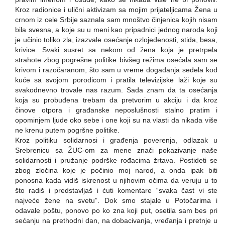
Kroz radionice i ulični aktivizam sa mojim prijateljicama Žena u
crnom iz cele Srbije saznala sam mnoštvo činjenica kojih nisam
bila svesna, a koje su u meni kao pripadnici jednog naroda koji
je učinio toliko zla, izazvale osećanje ozlojeđenosti, stida, besa,
krivice. Svaki susret sa nekom od žena koja je pretrpela
strahote zbog pogrešne politike bivšeg režima osećala sam se
krivom i razočaranom, što sam u vreme događanja sedela kod
kuće sa svojom porodicom i pratila televizijske laži koje su
svakodnevno trovale nas razum. Sada znam da ta osećanja
koja su probuđena trebam da pretvorim u akciju i da kroz
činove otpora i građanske neposlušnosti stalno pratim i
opominjem ljude oko sebe i one koji su na vlasti da nikada više
ne krenu putem pogršne politike.
Kroz politiku solidarnosi i građenja poverenja, odlazak u
Srebrenicu sa ŽUC-om za mene znači pokazivanje naše
solidarnosti i pružanje podrške rođacima žrtava. Postideti se
zbog zločina koje je počinio moj narod, a onda ipak biti
ponosna kada vidiš iskrenost u njihovim očima da veruju u to
što radiš i predstavljaš i ćuti komentare “svaka čast vi ste
najveće žene na svetu”. Dok smo stajale u Potočarima i
odavale poštu, ponovo po ko zna koji put, osetila sam bes pri
sećanju na prethodni dan, na dobacivanja, vređanja i pretnje u