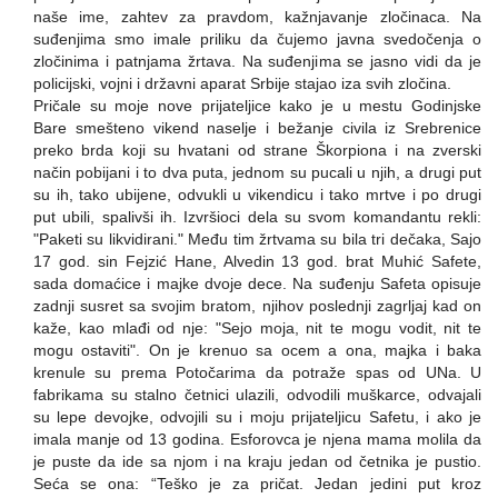
naše ime, zahtev za pravdom, kažnjavanje zločinaca. Na
suđenjima smo imale priliku da čujemo javna svedočenja o
zločinima i patnjama žrtava. Na suđenjima se jasno vidi da je
policijski, vojni i državni aparat Srbije stajao iza svih zločina.
Pričale su moje nove prijateljice kako je u mestu Godinjske
Bare smešteno vikend naselje i bežanje civila iz Srebrenice
preko brda koji su hvatani od strane Škorpiona i na zverski
način pobijani i to dva puta, jednom su pucali u njih, a drugi put
su ih, tako ubijene, odvukli u vikendicu i tako mrtve i po drugi
put ubili, spalivši ih. Izvršioci dela su svom komandantu rekli:
"Paketi su likvidirani." Među tim žrtvama su bila tri dečaka, Sajo
17 god. sin Fejzić Hane, Alvedin 13 god. brat Muhić Safete,
sada domaćice i majke dvoje dece. Na suđenju Safeta opisuje
zadnji susret sa svojim bratom, njihov poslednji zagrljaj kad on
kaže, kao mlađi od nje: "Sejo moja, nit te mogu vodit, nit te
mogu ostaviti". On je krenuo sa ocem a ona, majka i baka
krenule su prema Potočarima da potraže spas od UNa. U
fabrikama su stalno četnici ulazili, odvodili muškarce, odvajali
su lepe devojke, odvojili su i moju prijateljicu Safetu, i ako je
imala manje od 13 godina. Esforovca je njena mama molila da
je puste da ide sa njom i na kraju jedan od četnika je pustio.
Seća se ona: “Teško je za pričat. Jedan jedini put kroz