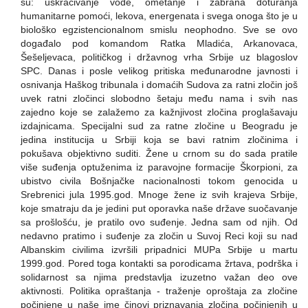
su: uskraćivanje vode, ometanje i zabrana doturanja
humanitarne pomoći, lekova, energenata i svega onoga što je u
biološko egzistencionalnom smislu neophodno. Sve se ovo
događalo pod komandom Ratka Mladića, Arkanovaca,
Šešeljevaca, političkog i državnog vrha Srbije uz blagoslov
SPC. Danas i posle velikog pritiska međunarodne javnosti i
osnivanja Haškog tribunala i domaćih Sudova za ratni zločin još
uvek ratni zločinci slobodno šetaju među nama i svih nas
zajedno koje se zalažemo za kažnjivost zločina proglašavaju
izdajnicama. Specijalni sud za ratne zločine u Beogradu je
jedina institucija u Srbiji koja se bavi ratnim zločinima i
pokušava objektivno suditi. Žene u crnom su do sada pratile
više suđenja optuženima iz paravojne formacije Škorpioni, za
ubistvo civila Bošnjačke nacionalnosti tokom genocida u
Srebrenici jula 1995.god. Mnoge žene iz svih krajeva Srbije,
koje smatraju da je jedini put oporavka naše države suočavanje
sa prošlošću, je pratilo ovo suđenje. Jedna sam od njih. Od
nedavno pratimo i suđenje za zločin u Suvoj Reci koji su nad
Albanskim civilima izvršili pripadnici MUPa Srbije u martu
1999.god. Pored toga kontakti sa porodicama žrtava, podrška i
solidarnost sa njima predstavlja izuzetno važan deo ove
aktivnosti. Politika opraštanja - traženje oproštaja za zločine
počinjene u naše ime činovi priznavanja zločina počinjenih u