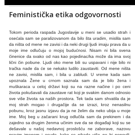
Feministička etika odgovornosti
Tokom perioda raspada Jugoslavije u meni se usadio strah i
osećala sam se paralizovanom da bilo šta uradim, mislila sam
da ništa od mene ne zavisi i da neki drugi ljudi imaju prava da u
moje ime odlučuju o mojoj budućnosi. Nisam ni bila svena
činenice da svako od nas kao pojedinac/ka može da ima svoj
lični čin pobune. Ljudi oko mene bili su uspavani i nije bilo ni
tračka nade da će se nekako ludilo zaustaviti. Od mene ništa
ne zavisi, mislila sam, i bila u zabludi. U vreme kada sam
upoznala Žene u crnom saznala sam da je bilo žena i
muškaraca u celoj državi koji su na razne načine i po ceni
života pokušavali da zaustave rat koji je svakim danom odnosio
sve više života sa naših prostora. Tek tada sam shvatila da je
moj strah mogao i drugačije da se izrazi, kroz nenasilnu
pobunu, kroz jasnu izjavu da ja ne želim da neko ubija u moje
ime. Moj beg u začarani krug odlučila sam da prekinem i da
zajedno sa drugim ženma učinim sve da se događaji koji su se
dešavale u našoj nedavnoj proslošću ne zaborave, nazovu
pravim imenom i osude, kako se nikada više ne bi ponovili.