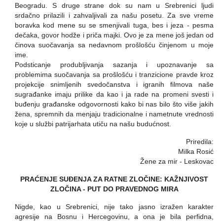
Beogradu. S druge strane dok su nam u Srebrenici ljudi
srdačno prilazili i zahvaljivali za našu posetu. Za sve vreme
boravka kod mene su se smenjivali tuga, bes i jeza - pesma
dečaka, govor hodže i priča majki. Ovo je za mene još jedan od
činova suočavanja sa nedavnom prošlošću činjenom u moje
ime.
Podsticanje produbljivanja sazanja i upoznavanje sa
problemima suočavanja sa prošlošću i tranzicione pravde kroz
projekcije snimljenih svedočanstva i igranih filmova naše
sugrađanke imaju prilike da kao i ja rade na promeni svesti i
buđenju građanske odgovornosti kako bi nas bilo što više jakih
žena, spremnih da menjaju tradicionalne i nametnute vrednosti
koje u službi patrijarhata utiču na našu budućnost.
Priredila:
Milka Rosić
Žene za mir - Leskovac
PRAĆENJE SUĐENJA ZA RATNE ZLOČINE: KAŽNJIVOST
ZLOČINA - PUT DO PRAVEDNOG MIRA
Nigde, kao u Srebrenici, nije tako jasno izražen karakter
agresije na Bosnu i Hercegovinu, a ona je bila perfidna,