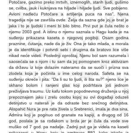
Potočare, gazimo preko mrtvih, iznemoglih, starih ljudi, gušimo
se, cvilba, jauk i kuknjava na hiljade i hiljade ljudi. Sve pobijeno.
Avioni nadleću Potočare a artiljerija puca na nas”. Njena
tragedija nije se završila ovde. Želja da sazna gde joj je brat je
jaka i to je ljudski i meni bi bilo bitno. Prvi put je čula nešto o
njemu 2003 god. A istinu o njemu saznala u Hagu kada je na
suđenju prikazana kaseta o njegovoj pogibiji. Osam godina
praznine, ćutanja, nade da je živ. Ona je tako mlada, a morala
je da identifikuje i potvrdi sebi i drugima da bratovo lice više
nikad neće videti. Poslednji oproštaj. Njenu bol sam razumela i
saosećala se s njom i tu sam da joj pomognem kroz aktivizam
da državu iz koje dolazim nateramo da se suoči i prizna sva
zlodela koja je počinila u ime celog naroda. Safeta se na
suđenju okreće i pita: "Da li su to ljudi, ili šta su?" njeno lice je
skhano bolom i ranjeni glas koji podrhtava još jednom
preživljava traumu. Uz kafu tokom popodnevnog druženja u njoj
prepoznajem jaku i zrelu osobu kojoj su ovi događaji oduzeli
detinjstvo u naterali je da odraste bez srećnog detinjstva.
Alispahić Nura je pre rata živela u Srebrenici, imala je dva sina,
Admira koji je poginuo od granate na kapiji, a drugog od 16
god. poslala je sa rođakom u brda jer je čula da vode sve
muško od 7 god. pa nadalje. Zadnji put ga je videla na kaseti
prikazanoj u Hagu, koju je emitovao B92, kako iskače iz