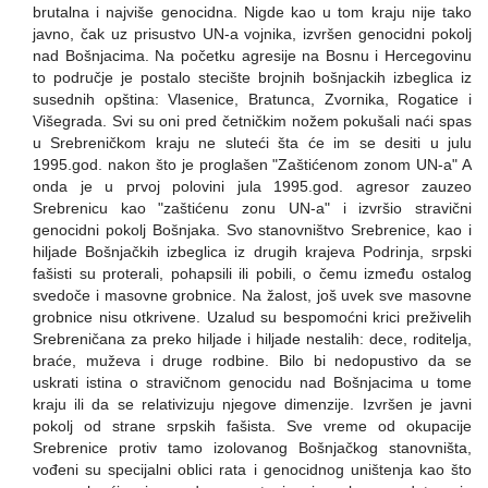
brutalna i najviše genocidna. Nigde kao u tom kraju nije tako
javno, čak uz prisustvo UN-a vojnika, izvršen genocidni pokolj
nad Bošnjacima. Na početku agresije na Bosnu i Hercegovinu
to područje je postalo stecište brojnih bošnjackih izbeglica iz
susednih opština: Vlasenice, Bratunca, Zvornika, Rogatice i
Višegrada. Svi su oni pred četničkim nožem pokušali naći spas
u Srebreničkom kraju ne sluteći šta će im se desiti u julu
1995.god. nakon što je proglašen "Zaštićenom zonom UN-a" A
onda je u prvoj polovini jula 1995.god. agresor zauzeo
Srebrenicu kao "zaštićenu zonu UN-a" i izvršio stravični
genocidni pokolj Bošnjaka. Svo stanovništvo Srebrenice, kao i
hiljade Bošnjačkih izbeglica iz drugih krajeva Podrinja, srpski
fašisti su proterali, pohapsili ili pobili, o čemu između ostalog
svedoče i masovne grobnice. Na žalost, još uvek sve masovne
grobnice nisu otkrivene. Uzalud su bespomoćni krici preživelih
Srebreničana za preko hiljade i hiljade nestalih: dece, roditelja,
braće, muževa i druge rodbine. Bilo bi nedopustivo da se
uskrati istina o stravičnom genocidu nad Bošnjacima u tome
kraju ili da se relativizuju njegove dimenzije. Izvršen je javni
pokolj od strane srpskih fašista. Sve vreme od okupacije
Srebrenice protiv tamo izolovanog Bošnjačkog stanovništa,
vođeni su specijalni oblici rata i genocidnog uništenja kao što