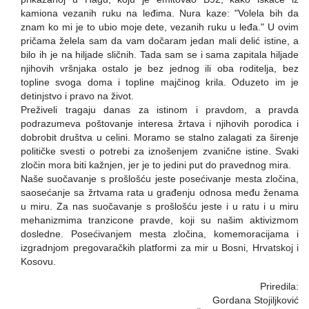
kamiona vezanih ruku na leđima. Nura kaze: "Volela bih da
znam ko mi je to ubio moje dete, vezanih ruku u leđa." U ovim
pričama želela sam da vam dočaram jedan mali delić istine, a
bilo ih je na hiljade sličnih. Tada sam se i sama zapitala hiljade
njihovih vršnjaka ostalo je bez jednog ili oba roditelja, bez
topline svoga doma i topline majčinog krila. Oduzeto im je
detinjstvo i pravo na život.
Preživeli tragaju danas za istinom i pravdom, a pravda
podrazumeva poštovanje interesa žrtava i njihovih porodica i
dobrobit društva u celini. Moramo se stalno zalagati za širenje
političke svesti o potrebi za iznošenjem zvanične istine. Svaki
zločin mora biti kažnjen, jer je to jedini put do pravednog mira.
Naše suočavanje s prošlošću jeste posećivanje mesta zločina,
saosećanje sa žrtvama rata u građenju odnosa među ženama
u miru. Za nas suočavanje s prošlošću jeste i u ratu i u miru
mehanizmima tranzicone pravde, koji su našim aktivizmom
dosledne. Posećivanjem mesta zločina, komemoracijama i
izgradnjom pregovaračkih platformi za mir u Bosni, Hrvatskoj i
Kosovu.
Priredila:
Gordana Stojiljković