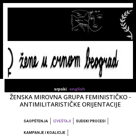
srpski
english
ŽENSKA MIROVNA GRUPA FEMINISTIČKO -
ANTIMILITARISTIČKE ORIJENTACIJE
SAOPŠTENJA
IZVEŠTAJI
SUDSKI PROCESI
KAMPANJE I KOALICIJE