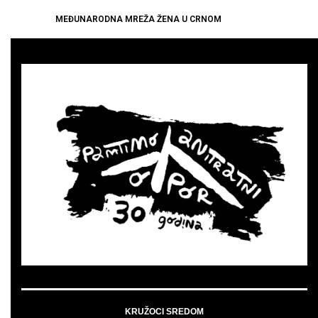
MEĐUNARODNA MREŽA ŽENA U CRNOM
KRUŽOCI SREDOM