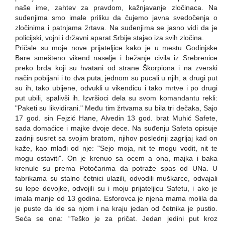
naše ime, zahtev za pravdom, kažnjavanje zločinaca. Na
suđenjima smo imale priliku da čujemo javna svedočenja o
zločinima i patnjama žrtava. Na suđenjima se jasno vidi da je
policijski, vojni i državni aparat Srbije stajao iza svih zločina.
Pričale su moje nove prijateljice kako je u mestu Godinjske
Bare smešteno vikend naselje i bežanje civila iz Srebrenice
preko brda koji su hvatani od strane Škorpiona i na zverski
način pobijani i to dva puta, jednom su pucali u njih, a drugi put
su ih, tako ubijene, odvukli u vikendicu i tako mrtve i po drugi
put ubili, spalivši ih. Izvršioci dela su svom komandantu rekli:
"Paketi su likvidirani." Među tim žrtvama su bila tri dečaka, Sajo
17 god. sin Fejzić Hane, Alvedin 13 god. brat Muhić Safete,
sada domaćice i majke dvoje dece. Na suđenju Safeta opisuje
zadnji susret sa svojim bratom, njihov poslednji zagrljaj kad on
kaže, kao mlađi od nje: "Sejo moja, nit te mogu vodit, nit te
mogu ostaviti". On je krenuo sa ocem a ona, majka i baka
krenule su prema Potočarima da potraže spas od UNa. U
fabrikama su stalno četnici ulazili, odvodili muškarce, odvajali
su lepe devojke, odvojili su i moju prijateljicu Safetu, i ako je
imala manje od 13 godina. Esforovca je njena mama molila da
je puste da ide sa njom i na kraju jedan od četnika je pustio.
Seća se ona: “Teško je za pričat. Jedan jedini put kroz