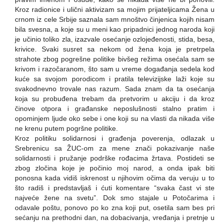
Kroz radionice i ulični aktivizam sa mojim prijateljicama Žena u
crnom iz cele Srbije saznala sam mnoštvo činjenica kojih nisam
bila svesna, a koje su u meni kao pripadnici jednog naroda koji
je učinio toliko zla, izazvale osećanje ozlojeđenosti, stida, besa,
krivice. Svaki susret sa nekom od žena koja je pretrpela
strahote zbog pogrešne politike bivšeg režima osećala sam se
krivom i razočaranom, što sam u vreme događanja sedela kod
kuće sa svojom porodicom i pratila televizijske laži koje su
svakodnevno trovale nas razum. Sada znam da ta osećanja
koja su probuđena trebam da pretvorim u akciju i da kroz
činove otpora i građanske neposlušnosti stalno pratim i
opominjem ljude oko sebe i one koji su na vlasti da nikada više
ne krenu putem pogršne politike.
Kroz politiku solidarnosi i građenja poverenja, odlazak u
Srebrenicu sa ŽUC-om za mene znači pokazivanje naše
solidarnosti i pružanje podrške rođacima žrtava. Postideti se
zbog zločina koje je počinio moj narod, a onda ipak biti
ponosna kada vidiš iskrenost u njihovim očima da veruju u to
što radiš i predstavljaš i ćuti komentare “svaka čast vi ste
najveće žene na svetu”. Dok smo stajale u Potočarima i
odavale poštu, ponovo po ko zna koji put, osetila sam bes pri
sećanju na prethodni dan, na dobacivanja, vređanja i pretnje u