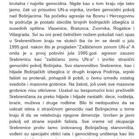
brutalna i najviše genocidna. Nigde kao u tom kraju nije tako
javno, čak uz prisustvo UN-a vojnika, izvršen genocidni pokolj
nad Bošnjacima. Na početku agresije na Bosnu i Hercegovinu
to područje je postalo stecište brojnih bošnjackih izbeglica iz
susednih opština: Vlasenice, Bratunca, Zvornika, Rogatice i
Višegrada. Svi su oni pred četničkim nožem pokušali naći spas
u Srebreničkom kraju ne sluteći šta će im se desiti u julu
1995.god. nakon što je proglašen "Zaštićenom zonom UN-a" A
onda je u prvoj polovini jula 1995.god. agresor zauzeo
Srebrenicu kao "zaštićenu zonu UN-a" i izvršio stravični
genocidni pokolj Bošnjaka. Svo stanovništvo Srebrenice, kao i
hiljade Bošnjačkih izbeglica iz drugih krajeva Podrinja, srpski
fašisti su proterali, pohapsili ili pobili, o čemu između ostalog
svedoče i masovne grobnice. Na žalost, još uvek sve masovne
grobnice nisu otkrivene. Uzalud su bespomoćni krici preživelih
Srebreničana za preko hiljade i hiljade nestalih: dece, roditelja,
braće, muževa i druge rodbine. Bilo bi nedopustivo da se
uskrati istina o stravičnom genocidu nad Bošnjacima u tome
kraju ili da se relativizuju njegove dimenzije. Izvršen je javni
pokolj od strane srpskih fašista. Sve vreme od okupacije
Srebrenice protiv tamo izolovanog Bošnjačkog stanovništa,
vođeni su specijalni oblici rata i genocidnog uništenja kao što