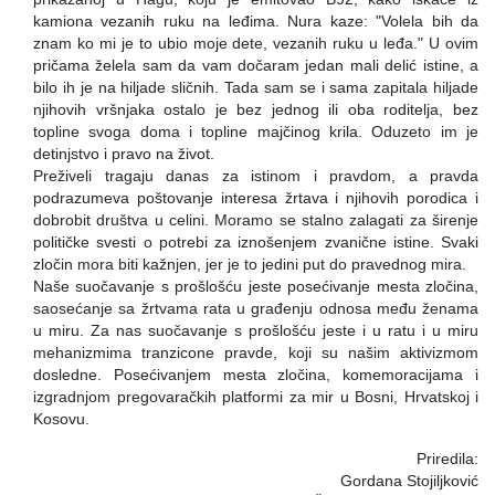
kamiona vezanih ruku na leđima. Nura kaze: "Volela bih da
znam ko mi je to ubio moje dete, vezanih ruku u leđa." U ovim
pričama želela sam da vam dočaram jedan mali delić istine, a
bilo ih je na hiljade sličnih. Tada sam se i sama zapitala hiljade
njihovih vršnjaka ostalo je bez jednog ili oba roditelja, bez
topline svoga doma i topline majčinog krila. Oduzeto im je
detinjstvo i pravo na život.
Preživeli tragaju danas za istinom i pravdom, a pravda
podrazumeva poštovanje interesa žrtava i njihovih porodica i
dobrobit društva u celini. Moramo se stalno zalagati za širenje
političke svesti o potrebi za iznošenjem zvanične istine. Svaki
zločin mora biti kažnjen, jer je to jedini put do pravednog mira.
Naše suočavanje s prošlošću jeste posećivanje mesta zločina,
saosećanje sa žrtvama rata u građenju odnosa među ženama
u miru. Za nas suočavanje s prošlošću jeste i u ratu i u miru
mehanizmima tranzicone pravde, koji su našim aktivizmom
dosledne. Posećivanjem mesta zločina, komemoracijama i
izgradnjom pregovaračkih platformi za mir u Bosni, Hrvatskoj i
Kosovu.
Priredila:
Gordana Stojiljković