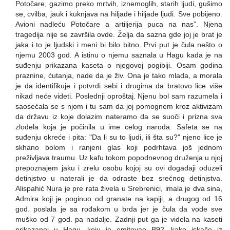
Potočare, gazimo preko mrtvih, iznemoglih, starih ljudi, gušimo
se, cvilba, jauk i kuknjava na hiljade i hiljade ljudi. Sve pobijeno.
Avioni nadleću Potočare a artiljerija puca na nas”. Njena
tragedija nije se završila ovde. Želja da sazna gde joj je brat je
jaka i to je ljudski i meni bi bilo bitno. Prvi put je čula nešto o
njemu 2003 god. A istinu o njemu saznala u Hagu kada je na
suđenju prikazana kaseta o njegovoj pogibiji. Osam godina
praznine, ćutanja, nade da je živ. Ona je tako mlada, a morala
je da identifikuje i potvrdi sebi i drugima da bratovo lice više
nikad neće videti. Poslednji oproštaj. Njenu bol sam razumela i
saosećala se s njom i tu sam da joj pomognem kroz aktivizam
da državu iz koje dolazim nateramo da se suoči i prizna sva
zlodela koja je počinila u ime celog naroda. Safeta se na
suđenju okreće i pita: "Da li su to ljudi, ili šta su?" njeno lice je
skhano bolom i ranjeni glas koji podrhtava još jednom
preživljava traumu. Uz kafu tokom popodnevnog druženja u njoj
prepoznajem jaku i zrelu osobu kojoj su ovi događaji oduzeli
detinjstvo u naterali je da odraste bez srećnog detinjstva.
Alispahić Nura je pre rata živela u Srebrenici, imala je dva sina,
Admira koji je poginuo od granate na kapiji, a drugog od 16
god. poslala je sa rođakom u brda jer je čula da vode sve
muško od 7 god. pa nadalje. Zadnji put ga je videla na kaseti
prikazanoj u Hagu, koju je emitovao B92, kako iskače iz