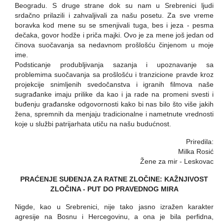
Beogradu. S druge strane dok su nam u Srebrenici ljudi
srdačno prilazili i zahvaljivali za našu posetu. Za sve vreme
boravka kod mene su se smenjivali tuga, bes i jeza - pesma
dečaka, govor hodže i priča majki. Ovo je za mene još jedan od
činova suočavanja sa nedavnom prošlošću činjenom u moje
ime.
Podsticanje produbljivanja sazanja i upoznavanje sa
problemima suočavanja sa prošlošću i tranzicione pravde kroz
projekcije snimljenih svedočanstva i igranih filmova naše
sugrađanke imaju prilike da kao i ja rade na promeni svesti i
buđenju građanske odgovornosti kako bi nas bilo što više jakih
žena, spremnih da menjaju tradicionalne i nametnute vrednosti
koje u službi patrijarhata utiču na našu budućnost.
Priredila:
Milka Rosić
Žene za mir - Leskovac
PRAĆENJE SUĐENJA ZA RATNE ZLOČINE: KAŽNJIVOST
ZLOČINA - PUT DO PRAVEDNOG MIRA
Nigde, kao u Srebrenici, nije tako jasno izražen karakter
agresije na Bosnu i Hercegovinu, a ona je bila perfidna,