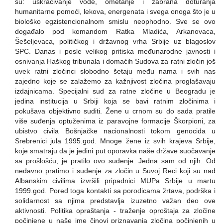
su: uskraćivanje vode, ometanje i zabrana doturanja
humanitarne pomoći, lekova, energenata i svega onoga što je u
biološko egzistencionalnom smislu neophodno. Sve se ovo
događalo pod komandom Ratka Mladića, Arkanovaca,
Šešeljevaca, političkog i državnog vrha Srbije uz blagoslov
SPC. Danas i posle velikog pritiska međunarodne javnosti i
osnivanja Haškog tribunala i domaćih Sudova za ratni zločin još
uvek ratni zločinci slobodno šetaju među nama i svih nas
zajedno koje se zalažemo za kažnjivost zločina proglašavaju
izdajnicama. Specijalni sud za ratne zločine u Beogradu je
jedina institucija u Srbiji koja se bavi ratnim zločinima i
pokušava objektivno suditi. Žene u crnom su do sada pratile
više suđenja optuženima iz paravojne formacije Škorpioni, za
ubistvo civila Bošnjačke nacionalnosti tokom genocida u
Srebrenici jula 1995.god. Mnoge žene iz svih krajeva Srbije,
koje smatraju da je jedini put oporavka naše države suočavanje
sa prošlošću, je pratilo ovo suđenje. Jedna sam od njih. Od
nedavno pratimo i suđenje za zločin u Suvoj Reci koji su nad
Albanskim civilima izvršili pripadnici MUPa Srbije u martu
1999.god. Pored toga kontakti sa porodicama žrtava, podrška i
solidarnost sa njima predstavlja izuzetno važan deo ove
aktivnosti. Politika opraštanja - traženje oproštaja za zločine
počinjene u naše ime činovi priznavanja zločina počinjenih u