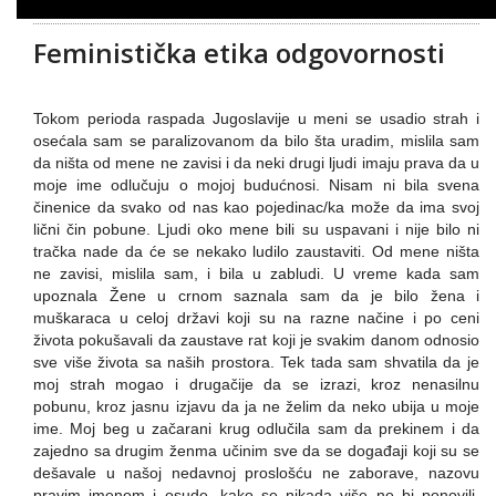
Feministička etika odgovornosti
Tokom perioda raspada Jugoslavije u meni se usadio strah i
osećala sam se paralizovanom da bilo šta uradim, mislila sam
da ništa od mene ne zavisi i da neki drugi ljudi imaju prava da u
moje ime odlučuju o mojoj budućnosi. Nisam ni bila svena
činenice da svako od nas kao pojedinac/ka može da ima svoj
lični čin pobune. Ljudi oko mene bili su uspavani i nije bilo ni
tračka nade da će se nekako ludilo zaustaviti. Od mene ništa
ne zavisi, mislila sam, i bila u zabludi. U vreme kada sam
upoznala Žene u crnom saznala sam da je bilo žena i
muškaraca u celoj državi koji su na razne načine i po ceni
života pokušavali da zaustave rat koji je svakim danom odnosio
sve više života sa naših prostora. Tek tada sam shvatila da je
moj strah mogao i drugačije da se izrazi, kroz nenasilnu
pobunu, kroz jasnu izjavu da ja ne želim da neko ubija u moje
ime. Moj beg u začarani krug odlučila sam da prekinem i da
zajedno sa drugim ženma učinim sve da se događaji koji su se
dešavale u našoj nedavnoj proslošću ne zaborave, nazovu
pravim imenom i osude, kako se nikada više ne bi ponovili.