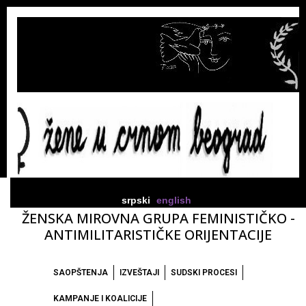
srpski
english
ŽENSKA MIROVNA GRUPA FEMINISTIČKO -
ANTIMILITARISTIČKE ORIJENTACIJE
SAOPŠTENJA
IZVEŠTAJI
SUDSKI PROCESI
KAMPANJE I KOALICIJE