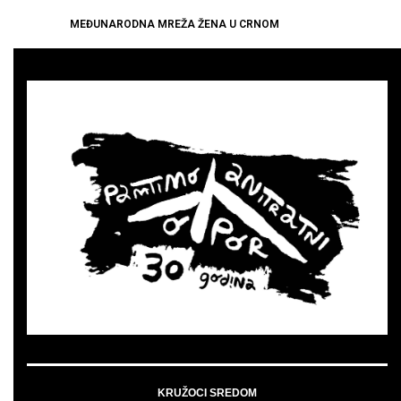
MEĐUNARODNA MREŽA ŽENA U CRNOM
KRUŽOCI SREDOM