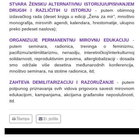
STVARA ŽENSKU ALTERNATIVNU ISTORIJU/UPISIVANJEM
DRUGIH I RAZLIČITIH U ISTORIJU
- putem obimnog
izdavačkog rada (deset knjiga u ediciji „Žena za mir“, mnoštvo
monografija, mirovnih agendi, kalendara, hrestomatije, ukupno
preko pedeset naslova);
ORGANIZUJE PERMANENTNU MIROVNU EDUKACIJU
-
putem seminara, radionica, treninga o feminizmu,
pacifizmu/antimilitarizmu, nenasilju, interetničkoj/interkulturnoj
solidarnosti, reproduktivnim pravima, alterglobalizaciji - dosada
smo održale više desetina međunarodnih konferencija,
mnoštvo seminara, na stotine radionica, itd;
ZAHTEVA DEMILITARIZACIJU I RAZORUŽANJE
- putem
potpunog priznavanja svih vidova prigovora savesti mirovnom
edukacijom, kampanjama, akcijama građanske neposlušnosti,
itd.
Štampa
El. pošta