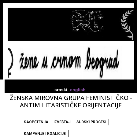
srpski
english
ŽENSKA MIROVNA GRUPA FEMINISTIČKO -
ANTIMILITARISTIČKE ORIJENTACIJE
SAOPŠTENJA
IZVEŠTAJI
SUDSKI PROCESI
KAMPANJE I KOALICIJE