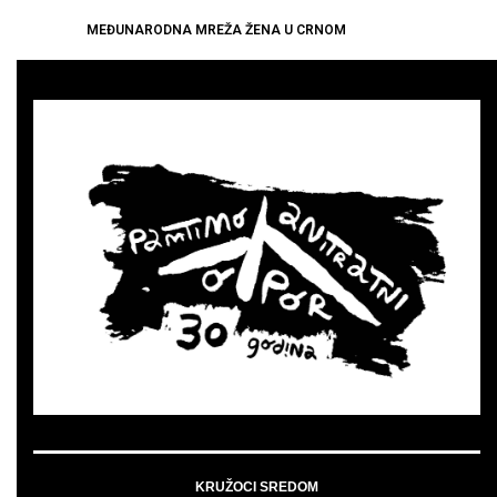
MEĐUNARODNA MREŽA ŽENA U CRNOM
KRUŽOCI SREDOM