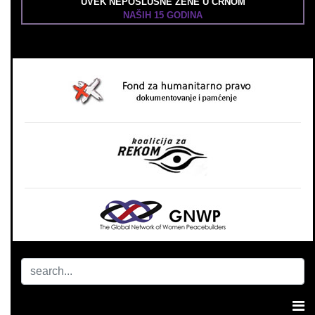
UVEK NEPOSLUŠNE ŽENE U CRNOM
NAŠIH 15 GODINA