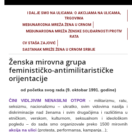
I DALJE SMO NA ULICAMA: O AKCIJAMA NA ULICAMA,
TRGOVIMA
MEĐUNARODNA MREŽA ŽENA U CRNOM
MEĐUNARODNA MREŽA ŽENSKE SOLIDARNOSTI PROTIV
RATA
CV STAŠA ZAJOVIĆ
SASTANAK MREŽE ŽENA U CRNOM SRBIJE
Ženska mirovna grupa
feminističko-antimilitarističke
orijentacije
od početka svog rada (9. oktobar 1991. godine)
ČINI VIDLJIVIM NENASILNI OTPOR
- militarizmu, ratu,
seksizmu, nacionalizmu – ukratko, svim vidovima nasilja i
diskriminacije nad ženama i svim drugačijima i različitima u
etničkom, verskom, kulturnom, seksualnom i ideološkom
pogledu – do sada smo organizovale preko 1500 mirovnih
akcija na ulici
(protesta, performansa, kampanja...);