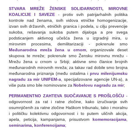
STVARA MREŽE ŽENSKE SOLIDARNOSTI
,
MIROVNE
KOALICIJE I SAVEZE
- protiv svih patrijarhalnih politika
kontrole nad ženama, svih vidova etničke homogenizacije,
izvan svih državnih, etničkih granica i podela, u cilju prevencije
sukoba, rešavanja sukoba putem dijaloga a pre svega
podsticanjem aktivnog učešća žena u izgradnji mira, u
mirovnim procesima, demilitarizaciji - pokrenule smo
Međunarodna mreža žena u crnom
, organizovale deset
skupova te mreže; pokrenule smo Žensku mirovnu mrežu -
Mrežu žena u crnom u Srbiji; aktivne smo članice brojnih
međunarodnih mirovnih mreža; za takav rad dobile smo brojna
međunarodna priznanja (među ostalima i
prvu milenijumsku
nagradu za mir UNIFEM-a
, specijalizovane agencije UN-a), a
više puta smo bile nominovane za
Nobelovu nagradu za mir
;
PERMANENTNO ZAHTEVA SUOČAVANJE S PROŠLOŠĆU
-
odgovornost za rat i ratne zločine, kako izručivanje svih
osumnjičenih za ratne zločine Haškom tribunalu, tako i moralnu
i političku kolektivnu odgovornost i to putem uličnih akcija,
apela, peticija, kampanjama, prisustvom
komemoracijama
,
seminarima, konferencijama
;