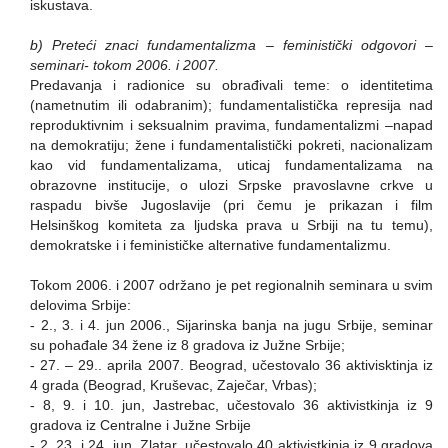
iskustava.
b) Preteći znaci fundamentalizma – feministički odgovori
–
seminari- tokom 2006. i 2007.
Predavanja i radionice su obrađivali teme: o identitetima
(nametnutim ili odabranim); fundamentalistička represija nad
reproduktivnim i seksualnim pravima, fundamentalizmi –napad
na demokratiju; žene i fundamentalistički pokreti, nacionalizam
kao vid fundamentalizama, uticaj fundamentalizama na
obrazovne institucije, o ulozi Srpske pravoslavne crkve u
raspadu bivše Jugoslavije (pri čemu je prikazan i film
Helsinškog komiteta za ljudska prava u Srbiji na tu temu),
demokratske i i feminističke alternative fundamentalizmu.
Tokom 2006. i 2007 održano je pet regionalnih seminara u svim
delovima Srbije:
- 2., 3. i 4. jun 2006., Sijarinska banja na jugu Srbije, seminar
su pohađale 34 žene iz 8 gradova iz Južne Srbije;
- 27. – 29.. aprila 2007. Beograd, učestovalo 36 aktivisktinja iz
4 grada (Beograd, Kruševac, Zaječar, Vrbas);
- 8, 9. i 10. jun, Jastrebac, učestovalo 36 aktivistkinja iz 9
gradova iz Centralne i Južne Srbije
- 2, 23. i 24. jun, Zlatar, učestovalo 40 aktivistkinja iz 9 gradova