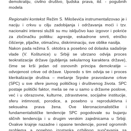
demokratiju, civilno društvo, ljudska prava, itd. - pogubnih
modela
Regionalni kontekst
Režim S. Miloševića instrumentalizovao je i
naciju i crkvu u cilju zadobijanja i održavanja moći i tzv.
nacionalni interesi služili su mu isključivo kao izgovor i pokriće
za zločinačku politiku: agresije, eskadrone smrti, etničko
čišćenje, pljačke, otimačinu, diskriminaciju, sve oblike nasilja.
Nakon pada režima 5. oktobra a posebno od dolaska sadašnje
vlade (V. Koštunice) u Srbiji se ubrzano odvija proces
teokratizacije države (gubljenja sekularnog karaktera države),
čime se krši jedan od osnovnih principa demokratije –
odvojenost crkve od države. Uporedo s tim odvija se i proces
klerikalizacije društva – mešanje Srpske pravoslavne crkve
(SPC) u sve sfere javnog političkog i društvenog života. SPC
postaje politički faktor, meša se ne u samo u državne poslove,
već i u obrazovne, kulturne, zdravstvene, socijalne institucije,
sferu intimnosti, porodice, a posebno u reproduktivna i
seksualna prava žena. Ove kleronacionalističke i
fundamentalističke tendencije SPC pogodovale su bujanju
sličnih tendencija i u drugim verskim zajednicama u Srbiji.
Ovakve krajnje nazadne i opasne tendencije, pored ogromnih
problema a posebno izostanka ozbiljnog suočavanja sa