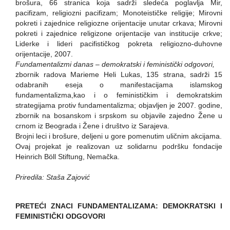
brošura, 66 stranica koja sadrži sledeća poglavlja Mir,
pacifizam, religiozni pacifizam; Monoteističke religije; Mirovni
pokreti i zajednice religiozne orijentacije unutar crkava; Mirovni
pokreti i zajednice religizone orijentacije van institucije crkve;
Liderke i lideri pacifističkog pokreta religiozno-duhovne
orijentacije, 2007.
Fundamentalizmi danas – demokratski i feministički odgovori,
zbornik radova Marieme Heli Lukas, 135 strana, sadrži 15
odabranih eseja o manifestacijama islamskog
fundamentalizma,kao i o feminističkim i demokratskim
strategijama protiv fundamentalizma; objavljen je 2007. godine,
zbornik na bosanskom i srpskom su objavile zajedno Žene u
crnom iz Beograda i Žene i društvo iz Sarajeva.
Brojni leci i brošure, deljeni u gore pomenutim uličnim akcijama.
Ovaj projekat je realizovan uz solidarnu podršku fondacije
Heinrich Böll Stiftung, Nemačka.
Priredila: Staša Zajović
PRETEĆI ZNACI FUNDAMENTALIZAMA: DEMOKRATSKI I
FEMINISTIČKI ODGOVORI