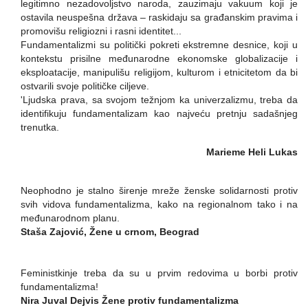
legitimno nezadovoljstvo naroda, zauzimaju vakuum koji je
ostavila neuspešna država – raskidaju sa građanskim pravima i
promovišu religiozni i rasni identitet...
Fundamentalizmi su politički pokreti ekstremne desnice, koji u
kontekstu prisilne međunarodne ekonomske globalizacije i
eksploatacije, manipulišu religijom, kulturom i etnicitetom da bi
ostvarili svoje političke ciljeve.
'Ljudska prava, sa svojom težnjom ka univerzalizmu, treba da
identifikuju fundamentalizam kao najveću pretnju sadašnjeg
trenutka.
Marieme Heli Lukas
Neophodno je stalno širenje mreže ženske solidarnosti protiv
svih vidova fundamentalizma, kako na regionalnom tako i na
međunarodnom planu.
Staša Zajović, Žene u crnom, Beograd
Feministkinje treba da su u prvim redovima u borbi protiv
fundamentalizma!
Nira Juval Dejvis Žene protiv fundamentalizma