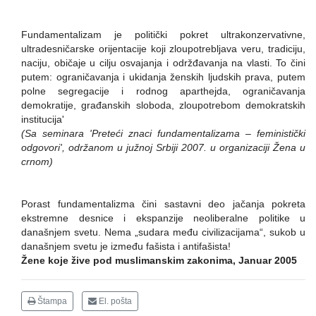
Fundamentalizam je politički pokret ultrakonzervativne,
ultradesničarske orijentacije koji zloupotrebljava veru, tradiciju,
naciju, običaje u cilju osvajanja i održđavanja na vlasti. To čini
putem: ograničavanja i ukidanja ženskih ljudskih prava, putem
polne segregacije i rodnog aparthejda, ograničavanja
demokratije, građanskih sloboda, zloupotrebom demokratskih
institucija'
(Sa seminara 'Preteći znaci fundamentalizama – feministički
odgovori', održanom u južnoj Srbiji 2007. u organizaciji Žena u
crnom)
Porast fundamentalizma čini sastavni deo jačanja pokreta
ekstremne desnice i ekspanzije neoliberalne politike u
današnjem svetu. Nema „sudara među civilizacijama“, sukob u
današnjem svetu je između fašista i antifašista!
Žene koje žive pod muslimanskim zakonima, Januar 2005
Štampa
El. pošta