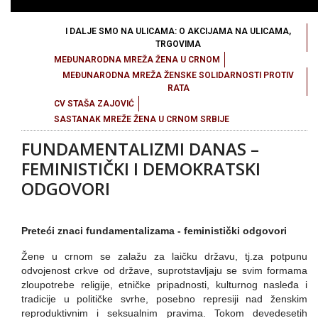
I DALJE SMO NA ULICAMA: O AKCIJAMA NA ULICAMA,
TRGOVIMA
MEĐUNARODNA MREŽA ŽENA U CRNOM
MEĐUNARODNA MREŽA ŽENSKE SOLIDARNOSTI PROTIV
RATA
CV STAŠA ZAJOVIĆ
SASTANAK MREŽE ŽENA U CRNOM SRBIJE
FUNDAMENTALIZMI DANAS –
FEMINISTIČKI I DEMOKRATSKI
ODGOVORI
Preteći znaci fundamentalizama - feministički odgovori
Žene u crnom se zalažu za laičku državu, tj.za potpunu
odvojenost crkve od države, suprotstavljaju se svim formama
zloupotrebe religije, etničke pripadnosti, kulturnog nasleđa i
tradicije u političke svrhe, posebno represiji nad ženskim
reproduktivnim i seksualnim pravima. Tokom devedesetih