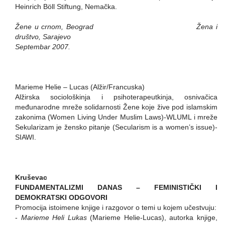
Heinrich Böll Stiftung, Nemačka.
Žene u crnom, Beograd
Žena i
društvo, Sarajevo
Septembar 2007.
Marieme Helie – Lucas (Alžir/Francuska)
Alžirska sociološkinja i psihoterapeutkinja, osnivačica
međunarodne mreže solidarnosti Žene koje žive pod islamskim
zakonima (Women Living Under Muslim Laws)-WLUML i mreže
Sekularizam je žensko pitanje (Secularism is a women’s issue)-
SIAWI.
Kruševac
FUNDAMENTALIZMI DANAS – FEMINISTIČKI I
DEMOKRATSKI ODGOVORI
Promocija istoimene knjige i razgovor o temi u kojem učestvuju:
-
Marieme Heli Lukas
(Marieme Helie-Lucas), autorka knjige,