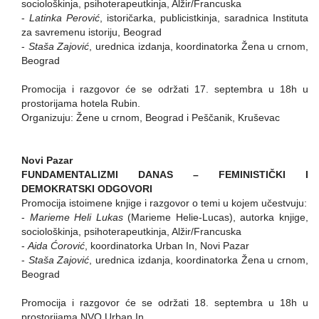
sociološkinja, psihoterapeutkinja, Alžir/Francuska
-
Latinka Perović
, istoričarka, publicistkinja, saradnica Instituta
za savremenu istoriju, Beograd
-
Staša Zajović
, urednica izdanja, koordinatorka Žena u crnom,
Beograd
Promocija i razgovor će se održati 17. septembra u 18h u
prostorijama hotela Rubin.
Organizuju: Žene u crnom, Beograd i Peščanik, Kruševac
Novi Pazar
FUNDAMENTALIZMI DANAS – FEMINISTIČKI I
DEMOKRATSKI ODGOVORI
Promocija istoimene knjige i razgovor o temi u kojem učestvuju:
-
Marieme Heli Lukas
(Marieme Helie-Lucas), autorka knjige,
sociološkinja, psihoterapeutkinja, Alžir/Francuska
-
Aida Ćorović
, koordinatorka Urban In, Novi Pazar
-
Staša Zajović
, urednica izdanja, koordinatorka Žena u crnom,
Beograd
Promocija i razgovor će se održati 18. septembra u 18h u
prostorijama NVO Urban In.