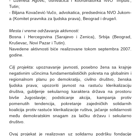
- Dženeta Agović, osnivačica i koordinatorka NVO 'Impuls',
Tutin;
- Biljana Kovačević-Vučo, advokatica, predsednica NVO Jukom-
a (Komitet pravnika za ljudska prava), Beograd i druge/i.
Mesta i vreme održavanja aktivnosti:
Bosna i Hercegovina (Sarajevo i Zenica), Srbija (Beograd,
Kruševac, Novi Pazar i Tutin).
Navedene aktivnosti biće realizovane tokom septembra 2007.
godine.
Cilj projekta
: upoznavanje javnosti, posebno žena sa krajnje
negativnim učincima fundamentalističkih pokreta na globalnim i
regionalnom planu po demokratiju, civilno društvo, ženska
ljudska prava; upozoriti javnost na rastuću klerikalizaciju
društva, gubljenje sekularnog karaktera država na prostoru
bivše Jugoslavije; podsticanje akcija, kampanja protiv
pomenutih tendencija, pokretanje zajedničkih solidarnih
koalicija protiv rastuće klerikalizacije ruštva, jačanje solidarnosti
među demokratskim snagam za laičku državu i sekularno
društvo.
Ovaj projekat je realizovan uz solidarnu podršku fondacije