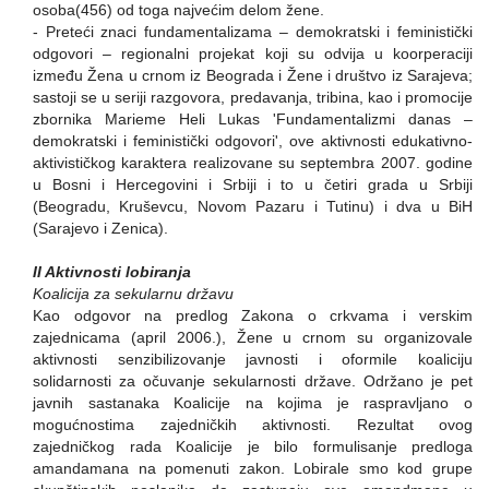
osoba(456) od toga najvećim delom žene.
- Preteći znaci fundamentalizama – demokratski i feministički
odgovori – regionalni projekat koji su odvija u koorperaciji
između Žena u crnom iz Beograda i Žene i društvo iz Sarajeva;
sastoji se u seriji razgovora, predavanja, tribina, kao i promocije
zbornika Marieme Heli Lukas 'Fundamentalizmi danas –
demokratski i feministički odgovori', ove aktivnosti edukativno-
aktivističkog karaktera realizovane su septembra 2007. godine
u Bosni i Hercegovini i Srbiji i to u četiri grada u Srbiji
(Beogradu, Kruševcu, Novom Pazaru i Tutinu) i dva u BiH
(Sarajevo i Zenica).
II Aktivnosti lobiranja
Koalicija za sekularnu državu
Kao odgovor na predlog Zakona o crkvama i verskim
zajednicama (april 2006.), Žene u crnom su organizovale
aktivnosti senzibilizovanje javnosti i oformile koaliciju
solidarnosti za očuvanje sekularnosti države. Održano je pet
javnih sastanaka Koalicije na kojima je raspravljano o
mogućnostima zajedničkih aktivnosti. Rezultat ovog
zajedničkog rada Koalicije je bilo formulisanje predloga
amandamana na pomenuti zakon. Lobirale smo kod grupe