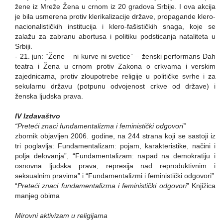
žene iz Mreže Žena u crnom iz 20 gradova Srbije. I ova akcija
je bila usmerena protiv klerikalizacije države, propagande klero-
nacionalističkih institucija i klero-fašističkih snaga, koje se
zalažu za zabranu abortusa i politiku podsticanja nataliteta u
Srbiji.
- 21. jun: “Žene – ni kurve ni svetice” – ženski performans Dah
teatra i Žena u crnom protiv Zakona o crkvama i verskim
zajednicama, protiv zloupotrebe religije u političke svrhe i za
sekularnu državu (potpunu odvojenost crkve od države) i
ženska ljudska prava.
IV Izdavaštvo
“Preteći znaci fundamentalizma i feministički odgovori”
zbornik objavljen 2006. godine, na 244 strana koji se sastoji iz
tri poglavlja: Fundamentalizam: pojam, karakteristike, načini i
polja delovanja”, “Fundamentalizam: napad na demokratiju i
osnovna ljudska prava; represija nad reproduktivnim i
seksualnim pravima” i “Fundamentalizmi i feministički odgovori”
“
Preteći znaci fundamentalizma i feministički odgovori
” Knjižica
manjeg obima
Mirovni aktivizam u religijama