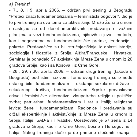
a) Treninzi
- 7., 8. i 9. aprila 2006. – održan prvi trening u Beogradu
“Preteći znaci fundamentalizama – feministički odgovori”. Bio je
to prvi trening na ovu temu za aktivistkinje Mreže Žena u crnom
i sastojao se od deset interaktivnih predavanja o važnim
pitanjima u vezi fundamentalizama, njihovih ciljeva i metoda,
kao i odgovorima na fundamentalističke pretnje, tendencije i
pokrete. Predavači/ce su bili stručnjaci/kinje iz oblasti istorije,
sociologije i filozofije iz Srbije, Alžira/Francuske i Hrvatske.
Seminar je pohađalo 57 aktivistkinja Mreže Žena u crnom iz 20
gradova Srbije, kao i sa Kosova i iz Crne Gore.
- 28., 29. i 30. aprila 2006. – održan drugi trening (takođe u
Beogradu) pod istim nazivom. Teme ovog treninga su između
ostalog bile: fundamentalizam – ukidanje sekularne države i
sekularnog društva; fundamentalizam Srpske pravoslavne
crkve i feminističke alternative; zloupotreba religije u političke
svrhe; patrijarhat, fundamentalizam i rat u Italiji; religiozna
levica; žene i fundamentalizam. Radionice i predavanja su
držali eksperti/kinje i aktivisti/kinje iz Mreže Žena u crnom iz
Srbije, Italije, SAD-a i Hrvatske. Učestvovalo je 57 žena iz 14
gradova iz Srbije, kao i iz Crne Gore, Bosne i Hercegovine i
Italije. Nakog treninga došlo je do primene stečenih znanja i