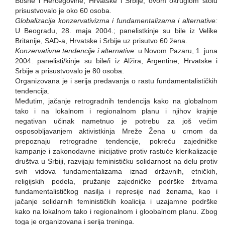
Bosne i Hercegovine, Hrvatske i Srbije; ovom okruglom stolu
prisustvovalo je oko 60 osoba.
Globalizacija konzervativizma i fundamentalizama i alternative:
U Beogradu, 28. maja 2004.; panelistkinje su bile iz Velike
Britanije, SAD-a, Hrvatske i Srbije uz prisutvo 60 žena.
Konzervativne tendencije i alternative
: u Novom Pazaru, 1. juna
2004. panelisti/kinje su bile/i iz Alžira, Argentine, Hrvatske i
Srbije a prisustvovalo je 80 osoba.
Organizovana je i serija predavanja o rastu fundamentalističkih
tendencija.
Međutim, jačanje retrogradnih tendencija kako na globalnom
tako i na lokalnom i regionalnom planu i njihov krajnje
negativan učinak nametnuo je potrebu za još većim
osposobljavanjem aktivistkinja Mreže Žena u crnom da
prepoznaju retrogradne tendencije, pokreću zajedničke
kampanje i zakonodavne inicijative protiv rastuće klerikalizacije
društva u Srbiji, razvijaju feminističku solidarnost na delu protiv
svih vidova fundamentalizama iznad državnih, etničkih,
religijskih podela, pružanje zajedničke podrške žrtvama
fundamentalističkog nasilja i represije nad ženama, kao i
jačanje solidarnih feminističkih koalicija i uzajamne podrške
kako na lokalnom tako i regionalnom i gloobalnom planu. Zbog
toga je organizovana i serija treninga.