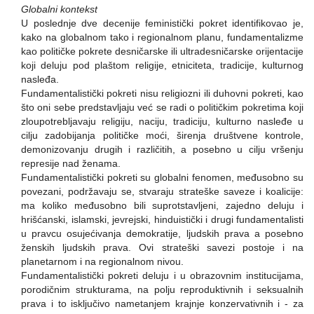
Globalni kontekst
U poslednje dve decenije feministički pokret identifikovao je,
kako na globalnom tako i regionalnom planu, fundamentalizme
kao političke pokrete desničarske ili ultradesničarske orijentacije
koji deluju pod plaštom religije, etniciteta, tradicije, kulturnog
nasleđa.
Fundamentalistički pokreti nisu religiozni ili duhovni pokreti, kao
što oni sebe predstavljaju već se radi o političkim pokretima koji
zloupotrebljavaju religiju, naciju, tradiciju, kulturno nasleđe u
cilju zadobijanja političke moći, širenja društvene kontrole,
demonizovanju drugih i različitih, a posebno u cilju vršenju
represije nad ženama.
Fundamentalistički pokreti su globalni fenomen, međusobno su
povezani, podržavaju se, stvaraju strateške saveze i koalicije:
ma koliko međusobno bili suprotstavljeni, zajedno deluju i
hrišćanski, islamski, jevrejski, hinduistički i drugi fundamentalisti
u pravcu osujećivanja demokratije, ljudskih prava a posebno
ženskih ljudskih prava. Ovi strateški savezi postoje i na
planetarnom i na regionalnom nivou.
Fundamentalistički pokreti deluju i u obrazovnim institucijama,
porodičnim strukturama, na polju reproduktivnih i seksualnih
prava i to isključivo nametanjem krajnje konzervativnih i - za