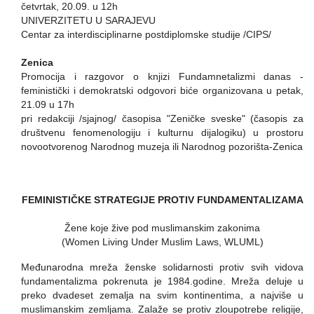
četvrtak, 20.09. u 12h
UNIVERZITETU U SARAJEVU
Centar za interdisciplinarne postdiplomske studije /CIPS/
Zenica
Promocija i razgovor o knjizi Fundamnetalizmi danas -
feministički i demokratski odgovori biće organizovana u petak,
21.09 u 17h
pri redakciji /sjajnog/ časopisa "Zeničke sveske" (časopis za
društvenu fenomenologiju i kulturnu dijalogiku) u prostoru
novootvorenog Narodnog muzeja ili Narodnog pozorišta-Zenica
FEMINISTIČKE STRATEGIJE PROTIV FUNDAMENTALIZAMA
Žene koje žive pod muslimanskim zakonima
(Women Living Under Muslim Laws, WLUML)
Međunarodna mreža ženske solidarnosti protiv svih vidova
fundamentalizma pokrenuta je 1984.godine. Mreža deluje u
preko dvadeset zemalja na svim kontinentima, a najviše u
muslimanskim zemljama. Zalaže se protiv zloupotrebe religije,