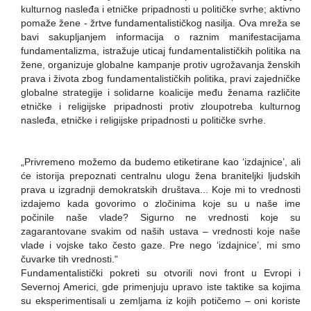
kulturnog nasleđa i etničke pripadnosti u političke svrhe; aktivno
pomaže žene - žrtve fundamentalističkog nasilja. Ova mreža se
bavi sakupljanjem informacija o raznim manifestacijama
fundamentalizma, istražuje uticaj fundamentalističkih politika na
žene, organizuje globalne kampanje protiv ugrožavanja ženskih
prava i života zbog fundamentalističkih politika, pravi zajedničke
globalne strategije i solidarne koalicije među ženama različite
etničke i religijske pripadnosti protiv zloupotreba kulturnog
nasleđa, etničke i religijske pripadnosti u političke svrhe.
„Privremeno možemo da budemo etiketirane kao ‘izdajnice’, ali
će istorija prepoznati centralnu ulogu žena braniteljki ljudskih
prava u izgradnji demokratskih društava... Koje mi to vrednosti
izdajemo kada govorimo o zločinima koje su u naše ime
počinile naše vlade? Sigurno ne vrednosti koje su
zagarantovane svakim od naših ustava – vrednosti koje naše
vlade i vojske tako često gaze. Pre nego ‘izdajnice’, mi smo
čuvarke tih vrednosti.“
Fundamentalistički pokreti su otvorili novi front u Evropi i
Severnoj Americi, gde primenjuju upravo iste taktike sa kojima
su eksperimentisali u zemljama iz kojih potičemo – oni koriste