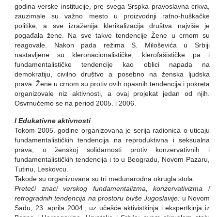
godina verske institucije, pre svega Srspka pravoslavna crkva,
zauzimale su važno mesto u proizvodnji ratno-huškačke
politike, a sve izraženija klerikalizacija društva najviše je
pogađala žene. Na sve takve tendencije Žene u crnom su
reagovale. Nakon pada režima S. Miloševića u Srbiji
nastavljene su kleronacionalističke, klerofašističke pa i
fundamentalističke tendencije kao oblici napada na
demokratiju, civilno društvo a posebno na ženska ljudska
prava. Žene u crnom su protiv ovih opasnih tendencija i pokreta
organizovale niz aktivnosti, a ovaj projekat jedan od njih.
Osvrnućemo se na period 2005. i 2006.
I Edukativne aktivnosti
Tokom 2005. godine organizovana je serija radionica o uticaju
fundamentalističkih tendencija na reproduktivna i seksualna
prava; o ženskoj solidarnosti protiv konzervativnih i
fundamentalističkih tendencija i to u Beogradu, Novom Pazaru,
Tutinu, Leskovcu.
Takođe su organizovana su tri međunarodna okrugla stola:
Preteći znaci verskog fundamentalizma, konzervativizma i
retrogradnih tendencija na prostoru bivše Jugoslavije:
u Novom
Sadu, 23. aprila 2004.; uz učešće aktivistkinja i ekspertkinja iz