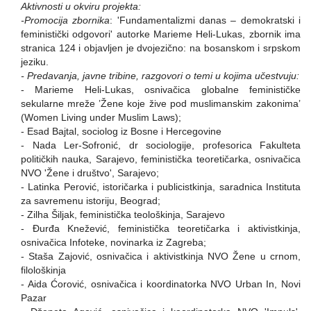
Aktivnosti u okviru projekta:
-Promocija zbornika
: 'Fundamentalizmi danas – demokratski i
feministički odgovori' autorke Marieme Heli-Lukas, zbornik ima
stranica 124 i objavljen je dvojezično: na bosanskom i srpskom
jeziku.
- Predavanja, javne tribine, razgovori o temi u kojima učestvuju:
- Marieme Heli-Lukas, osnivačica globalne feminističke
sekularne mreže ’Žene koje žive pod muslimanskim zakonima’
(Women Living under Muslim Laws);
- Esad Bajtal, sociolog iz Bosne i Hercegovine
- Nada Ler-Sofronić, dr sociologije, profesorica Fakulteta
političkih nauka, Sarajevo, feministička teoretičarka, osnivačica
NVO 'Žene i društvo', Sarajevo;
- Latinka Perović, istoričarka i publicistkinja, saradnica Instituta
za savremenu istoriju, Beograd;
- Zilha Šiljak, feministička teološkinja, Sarajevo
- Đurđa Knežević, feministička teoretičarka i aktivistkinja,
osnivačica Infoteke, novinarka iz Zagreba;
- Staša Zajović, osnivačica i aktivistkinja NVO Žene u crnom,
filološkinja
- Aida Ćorović, osnivačica i koordinatorka NVO Urban In, Novi
Pazar