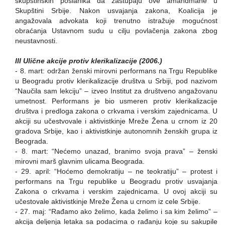
skupštinskih poslanika da zastupaju ove amandmane u
Skupštini Srbije. Nakon usvajanja zakona, Koalicija je
angažovala advokata koji trenutno istražuje mogućnost
obraćanja Ustavnom sudu u cilju povlačenja zakona zbog
neustavnosti.
III Ulične akcije protiv klerikalizacije (2006.)
- 8. mart: održan ženski mirovni performans na Trgu Republike
u Beogradu protiv klerikalizacije društva u Srbiji, pod nazivom
“Naučila sam lekciju” – izveo Institut za društveno angažovanu
umetnost. Performans je bio usmeren protiv klerikalizacije
društva i predloga zakona o crkvama i verskim zajednicama. U
akciji su učestvovale i aktivistkinje Mreže Žena u crnom iz 20
gradova Srbije, kao i aktivistkinje autonomnih ženskih grupa iz
Beograda.
- 8. mart: “Nećemo unazad, branimo svoja prava” – ženski
mirovni marš glavnim ulicama Beograda.
- 29. april: “Hoćemo demokratiju – ne teokratiju” – protest i
performans na Trgu republike u Beogradu protiv usvajanja
Zakona o crkvama i verskim zajednicama. U ovoj akciji su
učestovale aktivistkinje Mreže Žena u crnom iz cele Srbije.
- 27. maj: “Rađamo ako želimo, kada želimo i sa kim želimo” –
akcija deljenja letaka sa podacima o rađanju koje su sakupile