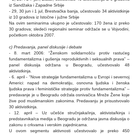
iz Sandžaka i Zapadne Srbije
- 29, 30 jun i 1 jul, Brestvačka banja, učestovalo 34 aktivistkinje
iz 10 gradova iz Istočne i južne Srbije
Na ovim seminarima ukupno je učestovalo: 170 žena iz preko
30 gradova; sledeći regionalni seminar održaće se u Vojvodini,
početkom oktobra 2007.
c) Predavanja, panel diskusije i debate
- 8. mart 2006: “Ženskom solidarnošću protiv rastućeg
fundamentalizma i gušenja reproduktivnih i seksualnih prava” –
panel diskusija održana u Beogradu, učestvovalo 48
aktivistkinja.
- 6. april - “Nove strategije fundamentalizma u Evropi i severnoj
Americi: napad na demokratiju, osnovna ljudska i ženska
ljudska prava i feminističke strategije protiv fundamentalizma” –
predavanje je u Beogradu održala osnivačica Mreže Žene koje
žive pod muslimanskim zakonima. Predavanju je prisustvovalo
30 aktivistkinja.
- 12. april – Uz učešće stručnjaka/inja, aktivista/kinja i
predstavnika/ca medija u Beogradu je održana javna diskusija o
zakonu o crkvama i verskim zajednicama.
U ovom segmentu aktivnosti učestvovalo je preko 450