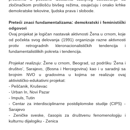
zločinačkom prošlošću bivšeg režima, osujećuju i onako krhke
demokratske tekovine, ljudska prava i slobode.
Preteći znaci fundamentalizama: demokratski i feministički
odgovori
Ovaj projekat je logičan nastavak aktivnosti Žena u crnom, koje
od počekta svog delovanja (1991) organizuje razne aktivnosti
protiv retrogradnih kleronacionalističkih tendencija i
fundamentalistilikih pokreta i tendencija.
Projekat realizuju
: Žene u crnom, Beograd, uz podršku ’Žena i
društvo’, Sarajevo, (Bosna i Hercegovina) kao i u saradnji sa
brojnim NVO u gradovima u kojima se realizuje ovaj
aktivističko-edukativni projekat:
- Peščanik, Kruševac
- Urban In, Novi Pazar
- Impuls, Tutin
- Centar za interdisciplinarne postdiplomske studije (CIPS) -
Sarajevo
- Zeničke sveske, časopis za društvenu fenomenologiju i
kulturnu dijalogiku - Zenica