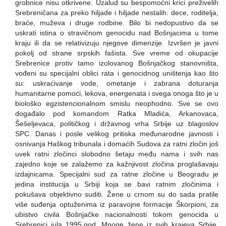
grobnice nisu otkrivene. Uzalud su bespomoćni krici preživelih
Srebreničana za preko hiljade i hiljade nestalih: dece, roditelja,
braće, muževa i druge rodbine. Bilo bi nedopustivo da se
uskrati istina o stravičnom genocidu nad Bošnjacima u tome
kraju ili da se relativizuju njegove dimenzije. Izvršen je javni
pokolj od strane srpskih fašista. Sve vreme od okupacije
Srebrenice protiv tamo izolovanog Bošnjačkog stanovništa,
vođeni su specijalni oblici rata i genocidnog uništenja kao što
su: uskraćivanje vode, ometanje i zabrana doturanja
humanitarne pomoći, lekova, energenata i svega onoga što je u
biološko egzistencionalnom smislu neophodno. Sve se ovo
događalo pod komandom Ratka Mladića, Arkanovaca,
Šešeljevaca, političkog i državnog vrha Srbije uz blagoslov
SPC. Danas i posle velikog pritiska međunarodne javnosti i
osnivanja Haškog tribunala i domaćih Sudova za ratni zločin još
uvek ratni zločinci slobodno šetaju među nama i svih nas
zajedno koje se zalažemo za kažnjivost zločina proglašavaju
izdajnicama. Specijalni sud za ratne zločine u Beogradu je
jedina institucija u Srbiji koja se bavi ratnim zločinima i
pokušava objektivno suditi. Žene u crnom su do sada pratile
više suđenja optuženima iz paravojne formacije Škorpioni, za
ubistvo civila Bošnjačke nacionalnosti tokom genocida u
Srebrenici jula 1995.god. Mnoge žene iz svih krajeva Srbije,