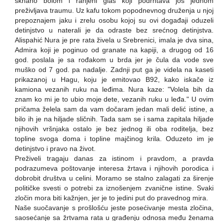
skhano bolom i ranjeni glas koji podrhtava još jednom
preživljava traumu. Uz kafu tokom popodnevnog druženja u njoj
prepoznajem jaku i zrelu osobu kojoj su ovi događaji oduzeli
detinjstvo u naterali je da odraste bez srećnog detinjstva.
Alispahić Nura je pre rata živela u Srebrenici, imala je dva sina,
Admira koji je poginuo od granate na kapiji, a drugog od 16
god. poslala je sa rođakom u brda jer je čula da vode sve
muško od 7 god. pa nadalje. Zadnji put ga je videla na kaseti
prikazanoj u Hagu, koju je emitovao B92, kako iskače iz
kamiona vezanih ruku na leđima. Nura kaze: "Volela bih da
znam ko mi je to ubio moje dete, vezanih ruku u leđa." U ovim
pričama želela sam da vam dočaram jedan mali delić istine, a
bilo ih je na hiljade sličnih. Tada sam se i sama zapitala hiljade
njihovih vršnjaka ostalo je bez jednog ili oba roditelja, bez
topline svoga doma i topline majčinog krila. Oduzeto im je
detinjstvo i pravo na život.
Preživeli tragaju danas za istinom i pravdom, a pravda
podrazumeva poštovanje interesa žrtava i njihovih porodica i
dobrobit društva u celini. Moramo se stalno zalagati za širenje
političke svesti o potrebi za iznošenjem zvanične istine. Svaki
zločin mora biti kažnjen, jer je to jedini put do pravednog mira.
Naše suočavanje s prošlošću jeste posećivanje mesta zločina,
saosećanje sa žrtvama rata u građenju odnosa među ženama