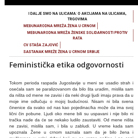
I DALJE SMO NA ULICAMA: O AKCIJAMA NA ULICAMA,
TRGOVIMA
MEĐUNARODNA MREŽA ŽENA U CRNOM
MEĐUNARODNA MREŽA ŽENSKE SOLIDARNOSTI PROTIV
RATA
CV STAŠA ZAJOVIĆ
SASTANAK MREŽE ŽENA U CRNOM SRBIJE
Feministička etika odgovornosti
Tokom perioda raspada Jugoslavije u meni se usadio strah i
osećala sam se paralizovanom da bilo šta uradim, mislila sam
da ništa od mene ne zavisi i da neki drugi ljudi imaju prava da u
moje ime odlučuju o mojoj budućnosi. Nisam ni bila svena
činenice da svako od nas kao pojedinac/ka može da ima svoj
lični čin pobune. Ljudi oko mene bili su uspavani i nije bilo ni
tračka nade da će se nekako ludilo zaustaviti. Od mene ništa
ne zavisi, mislila sam, i bila u zabludi. U vreme kada sam
upoznala Žene u crnom saznala sam da je bilo žena i