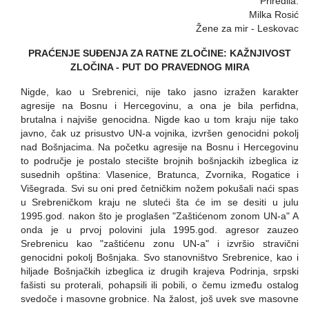
Priredila:
Milka Rosić
Žene za mir - Leskovac
PRAĆENJE SUĐENJA ZA RATNE ZLOČINE: KAŽNJIVOST
ZLOČINA - PUT DO PRAVEDNOG MIRA
Nigde, kao u Srebrenici, nije tako jasno izražen karakter
agresije na Bosnu i Hercegovinu, a ona je bila perfidna,
brutalna i najviše genocidna. Nigde kao u tom kraju nije tako
javno, čak uz prisustvo UN-a vojnika, izvršen genocidni pokolj
nad Bošnjacima. Na početku agresije na Bosnu i Hercegovinu
to područje je postalo stecište brojnih bošnjackih izbeglica iz
susednih opština: Vlasenice, Bratunca, Zvornika, Rogatice i
Višegrada. Svi su oni pred četničkim nožem pokušali naći spas
u Srebreničkom kraju ne sluteći šta će im se desiti u julu
1995.god. nakon što je proglašen "Zaštićenom zonom UN-a" A
onda je u prvoj polovini jula 1995.god. agresor zauzeo
Srebrenicu kao "zaštićenu zonu UN-a" i izvršio stravični
genocidni pokolj Bošnjaka. Svo stanovništvo Srebrenice, kao i
hiljade Bošnjačkih izbeglica iz drugih krajeva Podrinja, srpski
fašisti su proterali, pohapsili ili pobili, o čemu između ostalog
svedoče i masovne grobnice. Na žalost, još uvek sve masovne