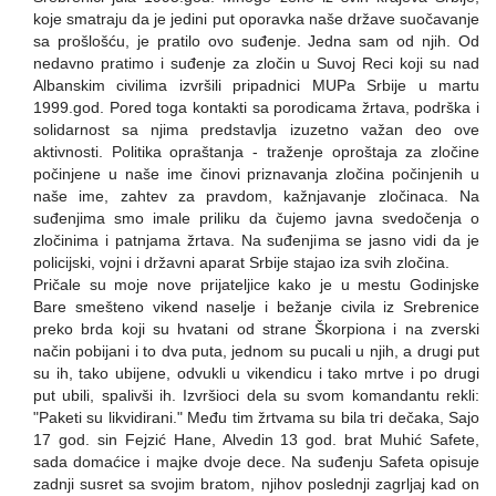
koje smatraju da je jedini put oporavka naše države suočavanje
sa prošlošću, je pratilo ovo suđenje. Jedna sam od njih. Od
nedavno pratimo i suđenje za zločin u Suvoj Reci koji su nad
Albanskim civilima izvršili pripadnici MUPa Srbije u martu
1999.god. Pored toga kontakti sa porodicama žrtava, podrška i
solidarnost sa njima predstavlja izuzetno važan deo ove
aktivnosti. Politika opraštanja - traženje oproštaja za zločine
počinjene u naše ime činovi priznavanja zločina počinjenih u
naše ime, zahtev za pravdom, kažnjavanje zločinaca. Na
suđenjima smo imale priliku da čujemo javna svedočenja o
zločinima i patnjama žrtava. Na suđenjima se jasno vidi da je
policijski, vojni i državni aparat Srbije stajao iza svih zločina.
Pričale su moje nove prijateljice kako je u mestu Godinjske
Bare smešteno vikend naselje i bežanje civila iz Srebrenice
preko brda koji su hvatani od strane Škorpiona i na zverski
način pobijani i to dva puta, jednom su pucali u njih, a drugi put
su ih, tako ubijene, odvukli u vikendicu i tako mrtve i po drugi
put ubili, spalivši ih. Izvršioci dela su svom komandantu rekli:
"Paketi su likvidirani." Među tim žrtvama su bila tri dečaka, Sajo
17 god. sin Fejzić Hane, Alvedin 13 god. brat Muhić Safete,
sada domaćice i majke dvoje dece. Na suđenju Safeta opisuje
zadnji susret sa svojim bratom, njihov poslednji zagrljaj kad on