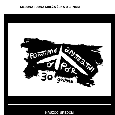
MEĐUNARODNA MREŽA ŽENA U CRNOM
KRUŽOCI SREDOM