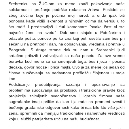
Srebrenicu sa ŽUC-om za mene znači pokazivanje naše
solidarnosti i pružanje podrške rođacima žrtava. Postideti se
zbog zločina koje je počinio moj narod, a onda ipak biti
ponosna kada vidiš iskrenost u njihovim očima da veruju u to
što radiš i predstavljaš i ćuti komentare “svaka čast vi ste
najveće žene na svetu”. Dok smo stajale u Potočarima i
odavale poštu, ponovo po ko zna koji put, osetila sam bes pri
sećanju na prethodni dan, na dobacivanja, vređanja i pretnje u
Beogradu. S druge strane dok su nam u Srebrenici ljudi
srdačno prilazili i zahvaljivali za našu posetu. Za sve vreme
boravka kod mene su se smenjivali tuga, bes i jeza - pesma
dečaka, govor hodže i priča majki. Ovo je za mene još jedan od
činova suočavanja sa nedavnom prošlošću činjenom u moje
ime.
Podsticanje produbljivanja sazanja i upoznavanje sa
problemima suočavanja sa prošlošću i tranzicione pravde kroz
projekcije snimljenih svedočanstva i igranih filmova naše
sugrađanke imaju prilike da kao i ja rade na promeni svesti i
buđenju građanske odgovornosti kako bi nas bilo što više jakih
žena, spremnih da menjaju tradicionalne i nametnute vrednosti
koje u službi patrijarhata utiču na našu budućnost.