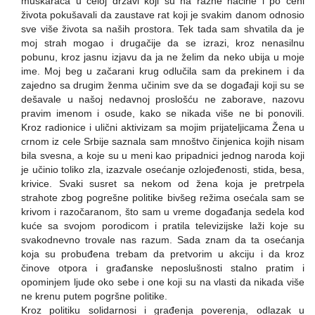
muškaraca u celoj državi koji su na razne načine i po ceni
života pokušavali da zaustave rat koji je svakim danom odnosio
sve više života sa naših prostora. Tek tada sam shvatila da je
moj strah mogao i drugačije da se izrazi, kroz nenasilnu
pobunu, kroz jasnu izjavu da ja ne želim da neko ubija u moje
ime. Moj beg u začarani krug odlučila sam da prekinem i da
zajedno sa drugim ženma učinim sve da se događaji koji su se
dešavale u našoj nedavnoj proslošću ne zaborave, nazovu
pravim imenom i osude, kako se nikada više ne bi ponovili.
Kroz radionice i ulični aktivizam sa mojim prijateljicama Žena u
crnom iz cele Srbije saznala sam mnoštvo činjenica kojih nisam
bila svesna, a koje su u meni kao pripadnici jednog naroda koji
je učinio toliko zla, izazvale osećanje ozlojeđenosti, stida, besa,
krivice. Svaki susret sa nekom od žena koja je pretrpela
strahote zbog pogrešne politike bivšeg režima osećala sam se
krivom i razočaranom, što sam u vreme događanja sedela kod
kuće sa svojom porodicom i pratila televizijske laži koje su
svakodnevno trovale nas razum. Sada znam da ta osećanja
koja su probuđena trebam da pretvorim u akciju i da kroz
činove otpora i građanske neposlušnosti stalno pratim i
opominjem ljude oko sebe i one koji su na vlasti da nikada više
ne krenu putem pogršne politike.
Kroz politiku solidarnosi i građenja poverenja, odlazak u