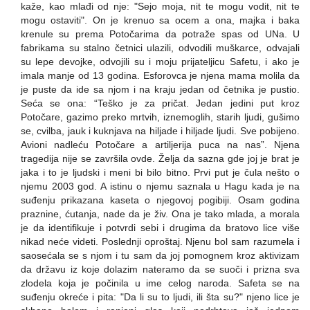
kaže, kao mlađi od nje: "Sejo moja, nit te mogu vodit, nit te
mogu ostaviti". On je krenuo sa ocem a ona, majka i baka
krenule su prema Potočarima da potraže spas od UNa. U
fabrikama su stalno četnici ulazili, odvodili muškarce, odvajali
su lepe devojke, odvojili su i moju prijateljicu Safetu, i ako je
imala manje od 13 godina. Esforovca je njena mama molila da
je puste da ide sa njom i na kraju jedan od četnika je pustio.
Seća se ona: “Teško je za pričat. Jedan jedini put kroz
Potočare, gazimo preko mrtvih, iznemoglih, starih ljudi, gušimo
se, cvilba, jauk i kuknjava na hiljade i hiljade ljudi. Sve pobijeno.
Avioni nadleću Potočare a artiljerija puca na nas”. Njena
tragedija nije se završila ovde. Želja da sazna gde joj je brat je
jaka i to je ljudski i meni bi bilo bitno. Prvi put je čula nešto o
njemu 2003 god. A istinu o njemu saznala u Hagu kada je na
suđenju prikazana kaseta o njegovoj pogibiji. Osam godina
praznine, ćutanja, nade da je živ. Ona je tako mlada, a morala
je da identifikuje i potvrdi sebi i drugima da bratovo lice više
nikad neće videti. Poslednji oproštaj. Njenu bol sam razumela i
saosećala se s njom i tu sam da joj pomognem kroz aktivizam
da državu iz koje dolazim nateramo da se suoči i prizna sva
zlodela koja je počinila u ime celog naroda. Safeta se na
suđenju okreće i pita: "Da li su to ljudi, ili šta su?" njeno lice je