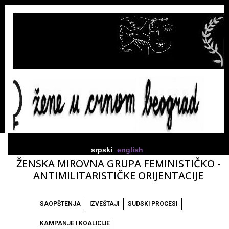
srpski
english
ŽENSKA MIROVNA GRUPA FEMINISTIČKO -
ANTIMILITARISTIČKE ORIJENTACIJE
SAOPŠTENJA
IZVEŠTAJI
SUDSKI PROCESI
KAMPANJE I KOALICIJE