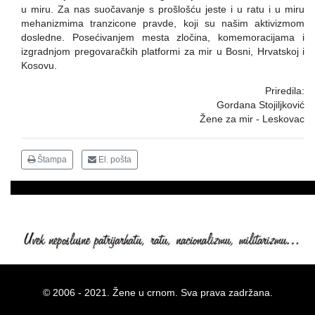
u miru. Za nas suočavanje s prošlošću jeste i u ratu i u miru
mehanizmima tranzicone pravde, koji su našim aktivizmom
dosledne. Posećivanjem mesta zločina, komemoracijama i
izgradnjom pregovaračkih platformi za mir u Bosni, Hrvatskoj i
Kosovu.
Priredila:
Gordana Stojiljković
Žene za mir - Leskovac
Štampa
El. pošta
© 2006 - 2021. Žene u crnom. Sva prava zadržana.